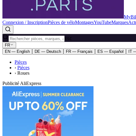
MyBik
Connexion / Inscription
Pièces de vélo
Montages
YouTube
Marques
Actu
ESC
FR
EN — English
DE — Deutsch
FR — Français
ES — Español
IT —
Pièces
›
Pièces
›
Roues
Publicité AliExpress