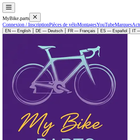
MyBike.parts
Connexion / Inscription
Pièces de vélo
Montages
YouTube
Marques
Actu
EN — English
DE — Deutsch
FR — Français
ES — Español
IT —