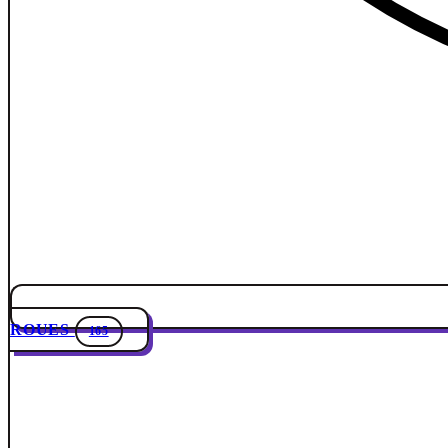
ROUES
165