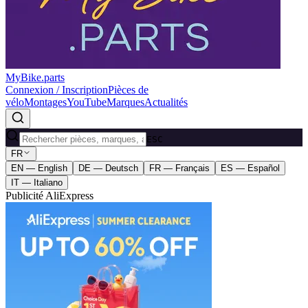
MyBike.parts
Connexion / Inscription
Pièces de
vélo
Montages
YouTube
Marques
Actualités
ESC
FR
EN — English
DE — Deutsch
FR — Français
ES — Español
IT — Italiano
Publicité AliExpress