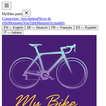
MyBike.parts
Connexion / Inscription
Pièces de
vélo
Montages
YouTube
Marques
Actualités
EN — English
DE — Deutsch
FR — Français
ES — Español
IT — Italiano