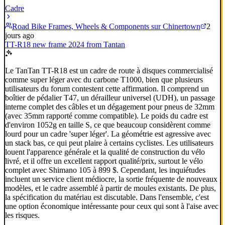
Cadre
Road Bike Frames, Wheels & Components sur Chinertown
2
jours ago
TT-R18 new frame 2024 from Tantan
Le TanTan TT-R18 est un cadre de route à disques commercialisé
comme super léger avec du carbone T1000, bien que plusieurs
utilisateurs du forum contestent cette affirmation. Il comprend un
boîtier de pédalier T47, un dérailleur universel (UDH), un passage
interne complet des câbles et un dégagement pour pneus de 32mm
(avec 35mm rapporté comme compatible). Le poids du cadre est
d'environ 1052g en taille S, ce que beaucoup considèrent comme
lourd pour un cadre 'super léger'. La géométrie est agressive avec
un stack bas, ce qui peut plaire à certains cyclistes. Les utilisateurs
louent l'apparence générale et la qualité de construction du vélo
livré, et il offre un excellent rapport qualité/prix, surtout le vélo
complet avec Shimano 105 à 899 $. Cependant, les inquiétudes
incluent un service client médiocre, la sortie fréquente de nouveaux
modèles, et le cadre assemblé à partir de moules existants. De plus,
la spécification du matériau est discutable. Dans l'ensemble, c'est
une option économique intéressante pour ceux qui sont à l'aise avec
les risques.