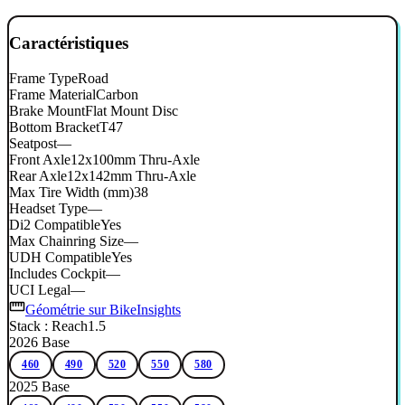
Caractéristiques
Frame Type
Road
Frame Material
Carbon
Brake Mount
Flat Mount Disc
Bottom Bracket
T47
Seatpost
—
Front Axle
12x100mm Thru-Axle
Rear Axle
12x142mm Thru-Axle
Max Tire Width (mm)
38
Headset Type
—
Di2 Compatible
Yes
Max Chainring Size
—
UDH Compatible
Yes
Includes Cockpit
—
UCI Legal
—
Géométrie sur BikeInsights
Stack : Reach
1.5
2026 Base
460
490
520
550
580
2025 Base