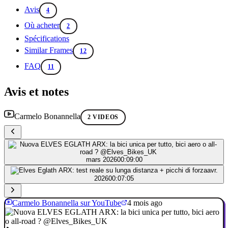
Avis
4
Où acheter
2
Spécifications
Similar Frames
12
FAQ
11
Avis et notes
Carmelo Bonannella
2 VIDEOS
mars 2026
00:09:00
avr.
2026
00:07:05
Carmelo Bonannella sur YouTube
4 mois ago