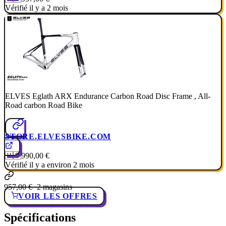
Vérifié il y a 2 mois
ELVES Eglath ARX Endurance Carbon Road Disc Frame , All-
Road carbon Road Bike
STORE.ELVESBIKE.COM
🇺🇸
990,00 €
Vérifié il y a environ 2 mois
957,00 €
· 2 magasins
VOIR LES OFFRES
Spécifications