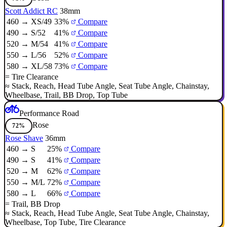
Scott Addict RC
38mm
460 → XS/49
33%
Compare
490 → S/52
41%
Compare
520 → M/54
41%
Compare
550 → L/56
52%
Compare
580 → XL/58
73%
Compare
=
Tire Clearance
≈
Stack
,
Reach
,
Head Tube Angle
,
Seat Tube Angle
,
Chainstay
,
Wheelbase
,
Trail
,
BB Drop
,
Top Tube
Performance Road
Rose
72%
Rose Shave
36mm
460 → S
25%
Compare
490 → S
41%
Compare
520 → M
62%
Compare
550 → M/L
72%
Compare
580 → L
66%
Compare
=
Trail
,
BB Drop
≈
Stack
,
Reach
,
Head Tube Angle
,
Seat Tube Angle
,
Chainstay
,
Wheelbase
,
Top Tube
,
Tire Clearance