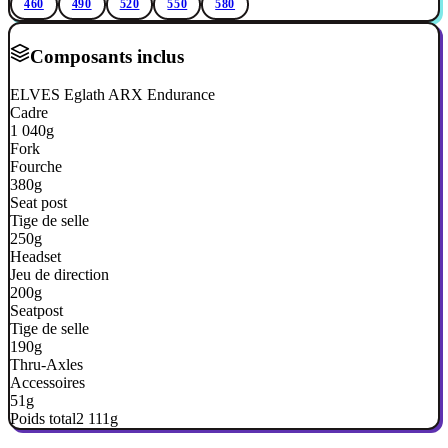
460
490
520
550
580
Composants inclus
ELVES Eglath ARX Endurance
Cadre
1 040g
Fork
Fourche
380g
Seat post
Tige de selle
250g
Headset
Jeu de direction
200g
Seatpost
Tige de selle
190g
Thru-Axles
Accessoires
51g
Poids total
2 111g