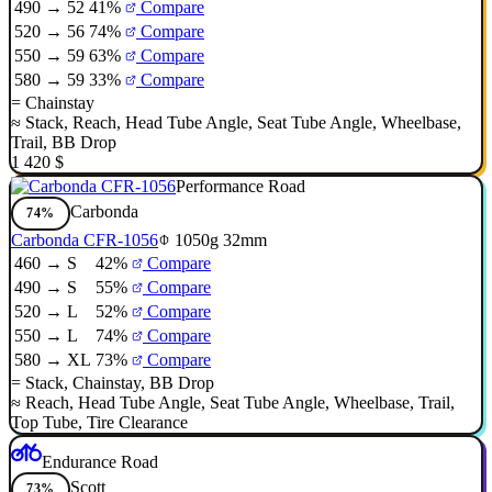
490 → 52
41%
Compare
520 → 56
74%
Compare
550 → 59
63%
Compare
580 → 59
33%
Compare
=
Chainstay
≈
Stack
,
Reach
,
Head Tube Angle
,
Seat Tube Angle
,
Wheelbase
,
Trail
,
BB Drop
1 420 $
Performance Road
Carbonda
74%
Carbonda CFR-1056
1050g
32mm
460 → S
42%
Compare
490 → S
55%
Compare
520 → L
52%
Compare
550 → L
74%
Compare
580 → XL
73%
Compare
=
Stack
,
Chainstay
,
BB Drop
≈
Reach
,
Head Tube Angle
,
Seat Tube Angle
,
Wheelbase
,
Trail
,
Top Tube
,
Tire Clearance
Endurance Road
Scott
73%