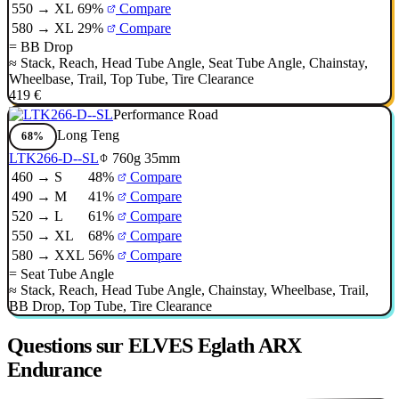
550 → XL
69%
Compare
580 → XL
29%
Compare
=
BB Drop
≈
Stack
,
Reach
,
Head Tube Angle
,
Seat Tube Angle
,
Chainstay
,
Wheelbase
,
Trail
,
Top Tube
,
Tire Clearance
419 €
Performance Road
Long Teng
68%
LTK266-D--SL
760g
35mm
460 → S
48%
Compare
490 → M
41%
Compare
520 → L
61%
Compare
550 → XL
68%
Compare
580 → XXL
56%
Compare
=
Seat Tube Angle
≈
Stack
,
Reach
,
Head Tube Angle
,
Chainstay
,
Wheelbase
,
Trail
,
BB Drop
,
Top Tube
,
Tire Clearance
Questions sur ELVES Eglath ARX
Endurance