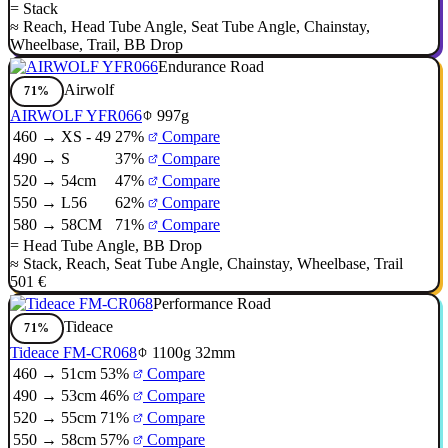
=
Stack
≈
Reach
,
Head Tube Angle
,
Seat Tube Angle
,
Chainstay
,
Wheelbase
,
Trail
,
BB Drop
Endurance Road
Airwolf
71%
AIRWOLF YFR066
997g
460 → XS - 49
27%
Compare
490 → S
37%
Compare
520 → 54cm
47%
Compare
550 → L56
62%
Compare
580 → 58CM
71%
Compare
=
Head Tube Angle
,
BB Drop
≈
Stack
,
Reach
,
Seat Tube Angle
,
Chainstay
,
Wheelbase
,
Trail
501 €
Performance Road
Tideace
71%
Tideace FM-CR068
1100g
32mm
460 → 51cm
53%
Compare
490 → 53cm
46%
Compare
520 → 55cm
71%
Compare
550 → 58cm
57%
Compare