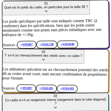
01
Quel est le poids du cadre, en particulier pour la taille 58 ?
Les poids spécifiques par taille sont indiqués comme TBC (à
confirmer) dans les spécifications, bien que les poids soient
mentionnés comme non peints sans pièces métalliques avec une
tolérance de +/-30g.
#101849
Sources :
#101230
#95987
02
Y a-t-il un chevauchement des orteils avec ce cadre ?
Les utilisateurs spéculent sur un chevauchement potentiel des orteils
dû au centre avant court, mais aucune confirmation de propriétaires
pour l'instant.
Sources :
#95997
#101495
#101495
03
Ce cadre a-t-il un rangement interne (rangement dans le tube diagonal)
?