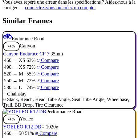
Vous avez repéré une erreur dans les spécifications ? Aidez-nous à la
corriger —
connectez-vous ou créez un compte.
Similar Frames
Endurance Road
Canyon
74%
Canyon Endurace CF 7
35mm
460 → XS
63%
Compare
490 → XS
72%
Compare
520 → M
55%
Compare
550 → M
72%
Compare
580 → L
74%
Compare
=
Chainstay
≈
Stack
,
Reach
,
Head Tube Angle
,
Seat Tube Angle
,
Wheelbase
,
Trail
,
BB Drop
,
Tire Clearance
Performance Road
Yoeleo
74%
YOELEO R12 DB
1020g
460 → 50
51%
Compare