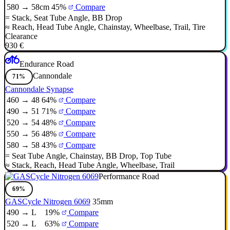
580 → 58cm
45%
Compare
=
Stack
,
Seat Tube Angle
,
BB Drop
≈
Reach
,
Head Tube Angle
,
Chainstay
,
Wheelbase
,
Trail
,
Tire
Clearance
930 €
Endurance Road
Cannondale
71%
Cannondale Synapse
460 → 48
64%
Compare
490 → 51
71%
Compare
520 → 54
48%
Compare
550 → 56
48%
Compare
580 → 58
43%
Compare
=
Seat Tube Angle
,
Chainstay
,
BB Drop
,
Top Tube
≈
Stack
,
Reach
,
Head Tube Angle
,
Wheelbase
,
Trail
Performance Road
69%
GASCycle Nitrogen 6069
35mm
490 → L
19%
Compare
520 → L
63%
Compare