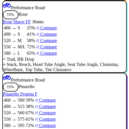
Performance Road
Rose
72%
Rose Shave FF
36mm
460 → S
25%
Compare
490 → S
41%
Compare
520 → M
58%
Compare
550 → M/L
72%
Compare
580 → L
65%
Compare
=
Trail
,
BB Drop
≈
Stack
,
Reach
,
Head Tube Angle
,
Seat Tube Angle
,
Chainstay
,
Wheelbase
,
Top Tube
,
Tire Clearance
Performance Road
Pinarello
72%
Pinarello Dogma F
460 → 500
59%
Compare
490 → 515
38%
Compare
520 → 560
67%
Compare
550 → 575
61%
Compare
580 → 595
72%
Compare