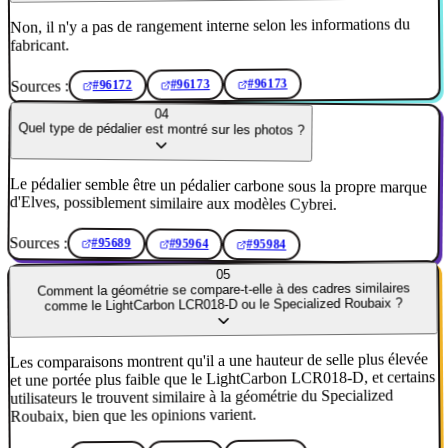
Non, il n'y a pas de rangement interne selon les informations du
fabricant.
#96173
Sources :
#96173
#96172
04
Quel type de pédalier est montré sur les photos ?
Le pédalier semble être un pédalier carbone sous la propre marque
d'Elves, possiblement similaire aux modèles Cybrei.
Sources :
#95689
#95964
#95984
05
Comment la géométrie se compare-t-elle à des cadres similaires
comme le LightCarbon LCR018-D ou le Specialized Roubaix ?
Les comparaisons montrent qu'il a une hauteur de selle plus élevée
et une portée plus faible que le LightCarbon LCR018-D, et certains
utilisateurs le trouvent similaire à la géométrie du Specialized
Roubaix, bien que les opinions varient.