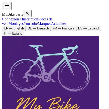
MyBike.parts
Connexion / Inscription
Pièces de
vélo
Montages
YouTube
Marques
Actualités
EN — English
DE — Deutsch
FR — Français
ES — Español
IT — Italiano