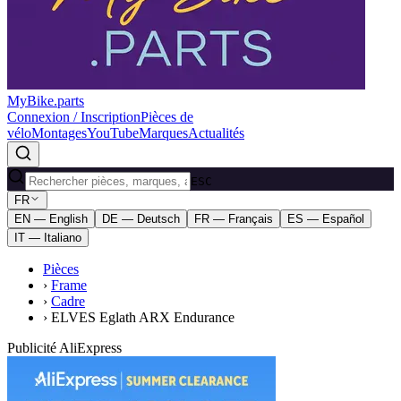
MyBike.parts
Connexion / Inscription
Pièces de
vélo
Montages
YouTube
Marques
Actualités
ESC
FR
EN — English
DE — Deutsch
FR — Français
ES — Español
IT — Italiano
Pièces
›
Frame
›
Cadre
›
ELVES Eglath ARX Endurance
Publicité AliExpress