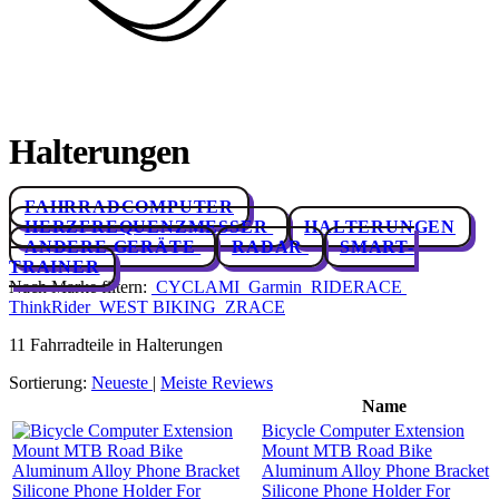
Halterungen
FAHRRADCOMPUTER
HERZFREQUENZMESSER
HALTERUNGEN
ANDERE GERÄTE
RADAR
SMART-
TRAINER
Nach Marke filtern:
CYCLAMI
Garmin
RIDERACE
ThinkRider
WEST BIKING
ZRACE
11 Fahrradteile in Halterungen
Sortierung:
Neueste
|
Meiste Reviews
Name
Bicycle Computer Extension
Mount MTB Road Bike
Aluminum Alloy Phone Bracket
Silicone Phone Holder For