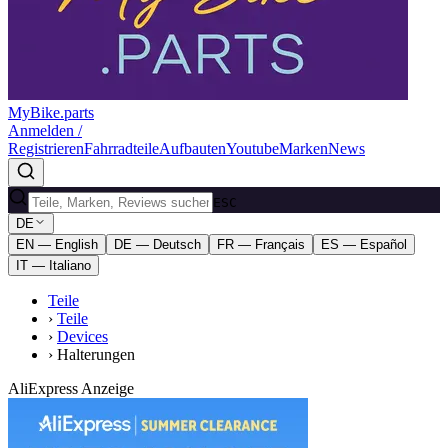
MyBike.parts
Anmelden /
Registrieren
Fahrradteile
Aufbauten
Youtube
Marken
News
ESC
DE
EN — English
DE — Deutsch
FR — Français
ES — Español
IT — Italiano
Teile
›
Teile
›
Devices
›
Halterungen
AliExpress Anzeige