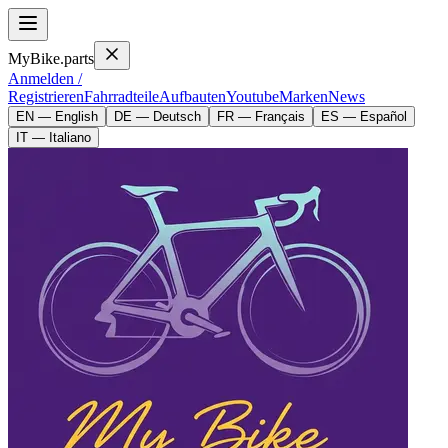
MyBike.parts
Anmelden /
Registrieren
Fahrradteile
Aufbauten
Youtube
Marken
News
EN — English
DE — Deutsch
FR — Français
ES — Español
IT — Italiano