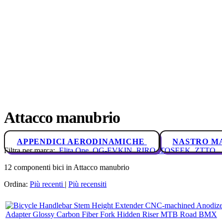
Attacco manubrio
APPENDICI AERODINAMICHE
NASTRO M
Filtra per marca:
Elita One
OG-EVKIN
RIRO
TOSEEK
ZTTO
12 componenti bici in Attacco manubrio
Ordina:
Più recenti
|
Più recensiti