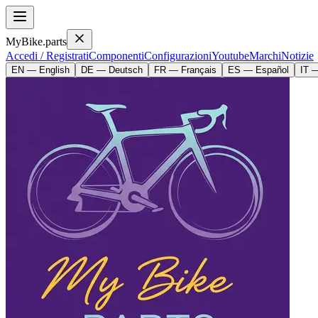
MyBike.parts
Accedi / Registrati
Componenti
Configurazioni
Youtube
Marchi
Notizie
EN — English
DE — Deutsch
FR — Français
ES — Español
IT —