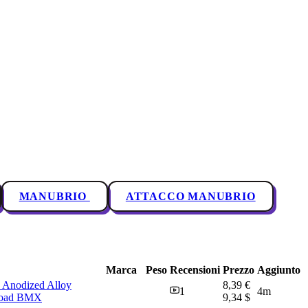
MANUBRIO
ATTACCO MANUBRIO
Marca
Peso
Recensioni
Prezzo
Aggiunto
 Anodized Alloy
8,39 €
1
4m
 Road BMX
9,34 $