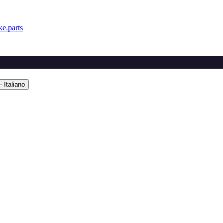
e.parts
 Italiano