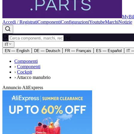
MyBik
Accedi / Registrati
Componenti
Configurazioni
Youtube
Marchi
Notizie
ESC
IT
EN — English
DE — Deutsch
FR — Français
ES — Español
IT —
Componenti
›
Componenti
›
Cockpit
›
Attacco manubrio
Annuncio AliExpress