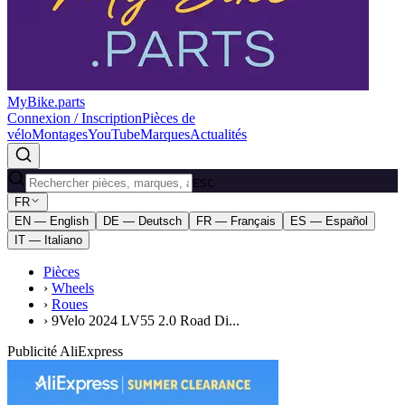
MyBike.parts
Connexion / Inscription
Pièces de
vélo
Montages
YouTube
Marques
Actualités
ESC
FR
EN — English
DE — Deutsch
FR — Français
ES — Español
IT — Italiano
Pièces
›
Wheels
›
Roues
›
9Velo 2024 LV55 2.0 Road Di...
Publicité AliExpress