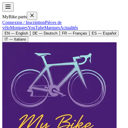
MyBike.parts
Connexion / Inscription
Pièces de
vélo
Montages
YouTube
Marques
Actualités
EN — English
DE — Deutsch
FR — Français
ES — Español
IT — Italiano