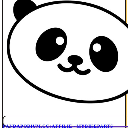
PANDAPODIUM.CC
AFFILIÉ · MYBIKEPARTS