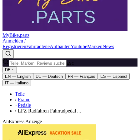
MyBike.parts
Anmelden /
Registrieren
Fahrradteile
Aufbauten
Youtube
Marken
News
ESC
DE
EN — English
DE — Deutsch
FR — Français
ES — Español
IT — Italiano
Teile
›
Frame
›
Pedale
›
LFZ Radfahren Fahrradpedal ...
AliExpress Anzeige