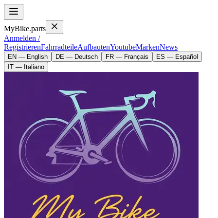
MyBike.parts
Anmelden /
Registrieren
Fahrradteile
Aufbauten
Youtube
Marken
News
EN — English
DE — Deutsch
FR — Français
ES — Español
IT — Italiano