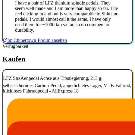
I have a pair of LFZ titanium spindle pedals. They
seem well made and I am more than happy so far. The
feel clicking in and out is very comparable to Shimano
pedals, I would almost call it the same. I have only
used them for ~1000 km so far, so no comment on
durability.
Im Chinertown-Forum ansehen
Verfügbarkeit
Kaufen
LFZ StraÃenpedal Achse aus Titanlegierung, 213 g,
selbstsicherndes Carbon-Pedal, abgedichtetes Lager, MTB-Fahrrad,
klickloses Fahrradpedal - AliExpress 18