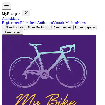
MyBike.parts
Anmelden /
Registrieren
Fahrradteile
Aufbauten
Youtube
Marken
News
EN — English
DE — Deutsch
FR — Français
ES — Español
IT — Italiano