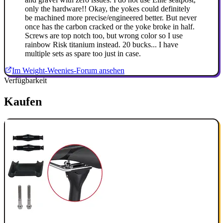
only the hardware!! Okay, the yokes could definitely
be machined more precise/engineered better. But never
once has the carbon cracked or the yoke broke in half.
Screws are top notch too, but wrong color so I use
rainbow Risk titanium instead. 20 bucks... I have
multiple sets as spare too just in case.
Im Weight-Weenies-Forum ansehen
Verfügbarkeit
Kaufen