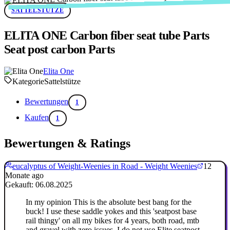
SATTELSTÜTZE
ELITA ONE Carbon fiber seat tube Parts
Seat post carbon Parts
Elita One
Kategorie
Sattelstütze
Bewertungen
1
Kaufen
1
Bewertungen & Ratings
eucalyptus of Weight-Weenies in Road - Weight Weenies
12
Monate ago
Gekauft: 06.08.2025
In my opinion This is the absolute best bang for the
buck! I use these saddle yokes and this 'seatpost base
rail thingy' on all my bikes for 4 years, both road, mtb
and gravel with zero issues. I do not use Elite seatpost,