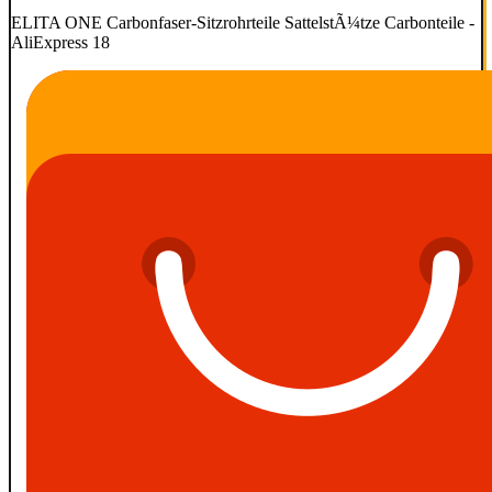
ELITA ONE Carbonfaser-Sitzrohrteile SattelstÃ¼tze Carbonteile -
AliExpress 18