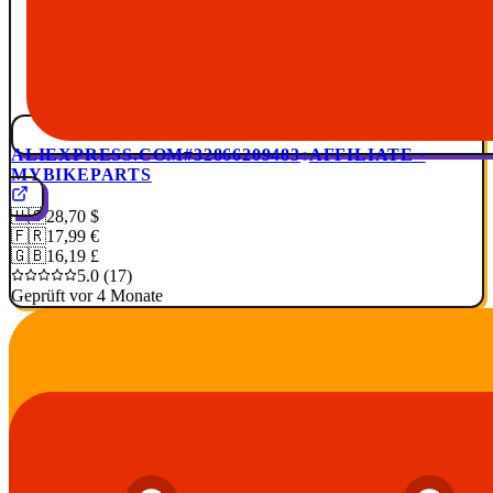
ALIEXPRESS.COM
#32866209483
AFFILIATE ·
MYBIKEPARTS
🇺🇸
28,70 $
🇫🇷
17,99 €
🇬🇧
16,19 £
5.0 (17)
Geprüft vor 4 Monate