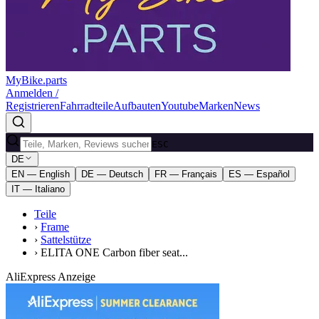
MyBike.parts
Anmelden /
Registrieren
Fahrradteile
Aufbauten
Youtube
Marken
News
ESC
DE
EN — English
DE — Deutsch
FR — Français
ES — Español
IT — Italiano
Teile
›
Frame
›
Sattelstütze
›
ELITA ONE Carbon fiber seat...
AliExpress Anzeige