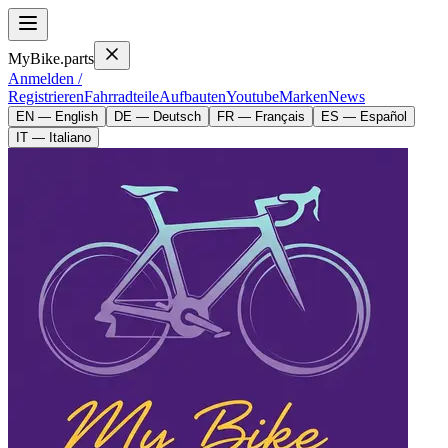
MyBike.parts
Anmelden /
Registrieren
Fahrradteile
Aufbauten
Youtube
Marken
News
EN — English
DE — Deutsch
FR — Français
ES — Español
IT — Italiano