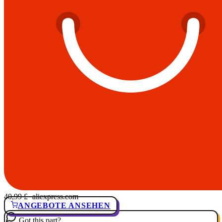
40,99 £
· aliexpress.com
ANGEBOTE ANSEHEN
Got this part?