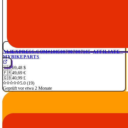
ALIEXPRESS.COM
#1005007987807105
AFFILIATE ·
MYBIKEPARTS
🇺🇸
69,48 $
🇫🇷
49,69 €
🇬🇧
40,99 £
5.0 (19)
Geprüft vor etwa 2 Monate