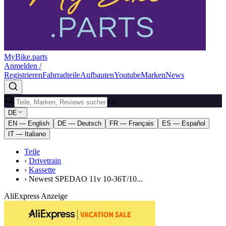
MyBike.parts
Anmelden /
Registrieren
Fahrradteile
Aufbauten
Youtube
Marken
News
ESC
DE
EN — English
DE — Deutsch
FR — Français
ES — Español
IT — Italiano
Teile
›
Drivetrain
›
Kassette
›
Newest SPEDAO 11v 10-36T/10...
AliExpress Anzeige