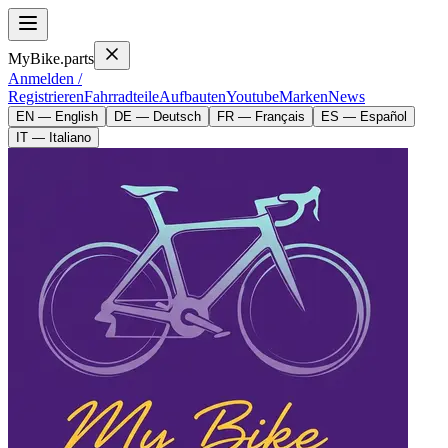
MyBike.parts
Anmelden /
Registrieren
Fahrradteile
Aufbauten
Youtube
Marken
News
EN — English
DE — Deutsch
FR — Français
ES — Español
IT — Italiano