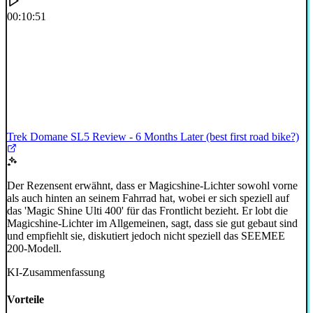
00:10:51
Trek Domane SL5 Review - 6 Months Later (best first road bike?)
Der Rezensent erwähnt, dass er Magicshine-Lichter sowohl vorne
als auch hinten an seinem Fahrrad hat, wobei er sich speziell auf
das 'Magic Shine Ulti 400' für das Frontlicht bezieht. Er lobt die
Magicshine-Lichter im Allgemeinen, sagt, dass sie gut gebaut sind
und empfiehlt sie, diskutiert jedoch nicht speziell das SEEMEE
200-Modell.
KI-Zusammenfassung
Vorteile