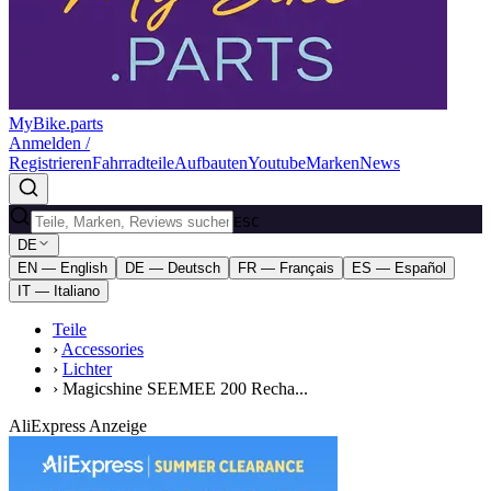
MyBike.parts
Anmelden /
Registrieren
Fahrradteile
Aufbauten
Youtube
Marken
News
ESC
DE
EN — English
DE — Deutsch
FR — Français
ES — Español
IT — Italiano
Teile
›
Accessories
›
Lichter
›
Magicshine SEEMEE 200 Recha...
AliExpress Anzeige