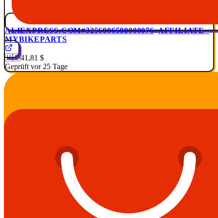
ALIEXPRESS.COM
#3256806588000076
AFFILIATE ·
MYBIKEPARTS
🇺🇸
41,81 $
Geprüft vor 25 Tage