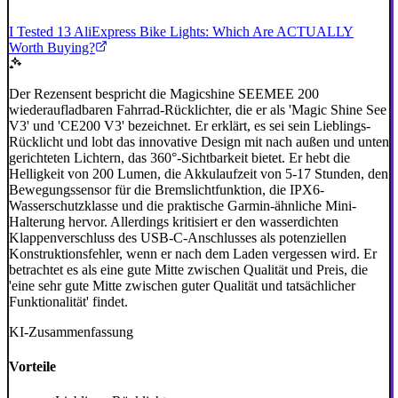
I Tested 13 AliExpress Bike Lights: Which Are ACTUALLY
Worth Buying?
Der Rezensent bespricht die Magicshine SEEMEE 200
wiederaufladbaren Fahrrad-Rücklichter, die er als 'Magic Shine See
V3' und 'CE200 V3' bezeichnet. Er erklärt, es sei sein Lieblings-
Rücklicht und lobt das innovative Design mit nach außen und unten
gerichteten Lichtern, das 360°-Sichtbarkeit bietet. Er hebt die
Helligkeit von 200 Lumen, die Akkulaufzeit von 5-17 Stunden, den
Bewegungssensor für die Bremslichtfunktion, die IPX6-
Wasserschutzklasse und die praktische Garmin-ähnliche Mini-
Halterung hervor. Allerdings kritisiert er den wasserdichten
Klappenverschluss des USB-C-Anschlusses als potenziellen
Konstruktionsfehler, wenn er nach dem Laden vergessen wird. Er
betrachtet es als eine gute Mitte zwischen Qualität und Preis, die
'eine sehr gute Mitte zwischen guter Qualität und tatsächlicher
Funktionalität' findet.
KI-Zusammenfassung
Vorteile