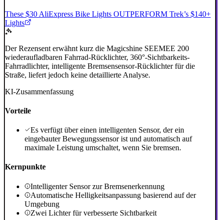
These $30 AliExpress Bike Lights OUTPERFORM Trek’s $140+
Lights
Der Rezensent erwähnt kurz die Magicshine SEEMEE 200
wiederaufladbaren Fahrrad-Rücklichter, 360°-Sichtbarkeits-
Fahrradlichter, intelligente Bremsensensor-Rücklichter für die
Straße, liefert jedoch keine detaillierte Analyse.
KI-Zusammenfassung
Vorteile
Es verfügt über einen intelligenten Sensor, der ein
eingebauter Bewegungssensor ist und automatisch auf
maximale Leistung umschaltet, wenn Sie bremsen.
Kernpunkte
Intelligenter Sensor zur Bremsenerkennung
Automatische Helligkeitsanpassung basierend auf der
Umgebung
Zwei Lichter für verbesserte Sichtbarkeit