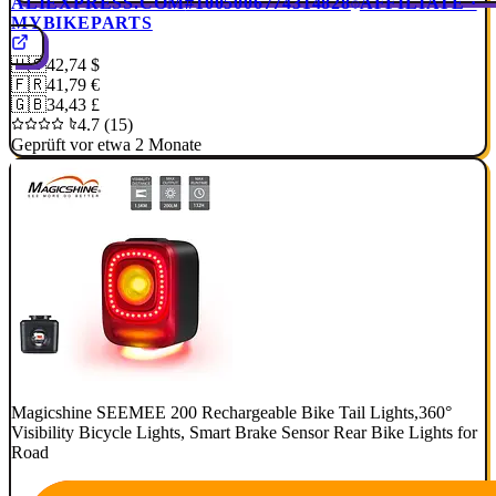
ALIEXPRESS.COM
#1005006774314828
AFFILIATE ·
MYBIKEPARTS
🇺🇸
42,74 $
🇫🇷
41,79 €
🇬🇧
34,43 £
4.7 (15)
Geprüft vor etwa 2 Monate
Magicshine SEEMEE 200 Rechargeable Bike Tail Lights,360°
Visibility Bicycle Lights, Smart Brake Sensor Rear Bike Lights for
Road