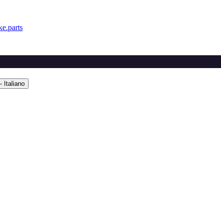
e.parts
 Italiano