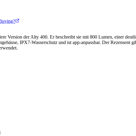
Buying?
lere Version der Alty 400. Er beschreibt sie mit 800 Lumen, einer deutl
ehäuse, IPX7-Wasserschutz und ist app-anpassbar. Der Rezensent gibt a
erwendet.
t