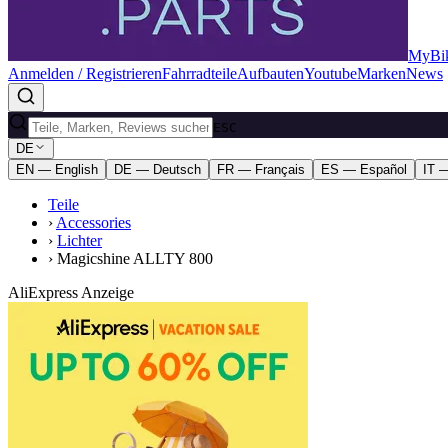
MyBik
Anmelden / Registrieren
Fahrradteile
Aufbauten
Youtube
Marken
News
ESC
DE
EN — English
DE — Deutsch
FR — Français
ES — Español
IT —
Teile
›
Accessories
›
Lichter
›
Magicshine ALLTY 800
AliExpress Anzeige