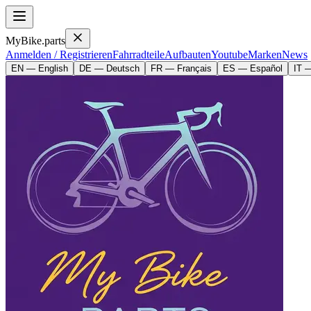
MyBike.parts
Anmelden / Registrieren
Fahrradteile
Aufbauten
Youtube
Marken
News
EN — English
DE — Deutsch
FR — Français
ES — Español
IT —