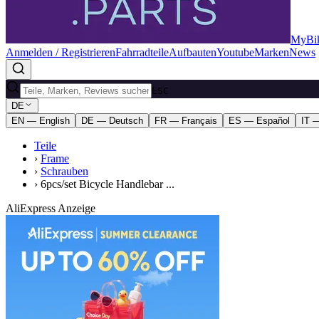
MyBik
Anmelden / Registrieren
Fahrradteile
Aufbauten
Youtube
Marken
News
ESC
DE
EN — English
DE — Deutsch
FR — Français
ES — Español
IT —
Teile
›
Frame
›
Schrauben
›
6pcs/set Bicycle Handlebar ...
AliExpress Anzeige