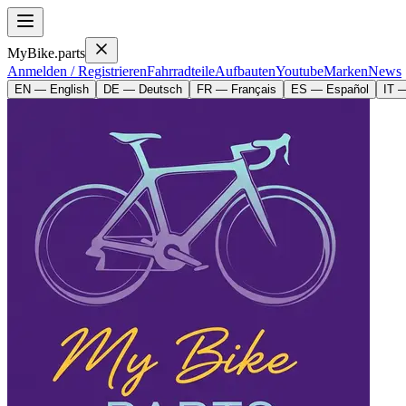
MyBike.parts
Anmelden / Registrieren
Fahrradteile
Aufbauten
Youtube
Marken
News
EN — English
DE — Deutsch
FR — Français
ES — Español
IT —