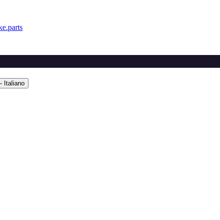
e.parts
 Italiano