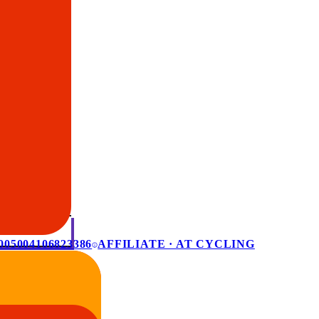
005004106823386
AFFILIATE · AT CYCLING