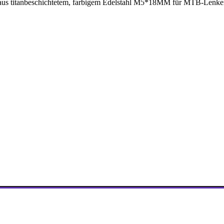
aus titanbeschichtetem, farbigem Edelstahl M5*18MM für MTB-Lenker un