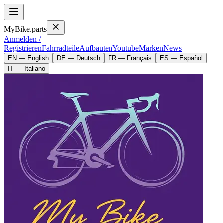
MyBike.parts
Anmelden /
Registrieren
Fahrradteile
Aufbauten
Youtube
Marken
News
EN — English
DE — Deutsch
FR — Français
ES — Español
IT — Italiano