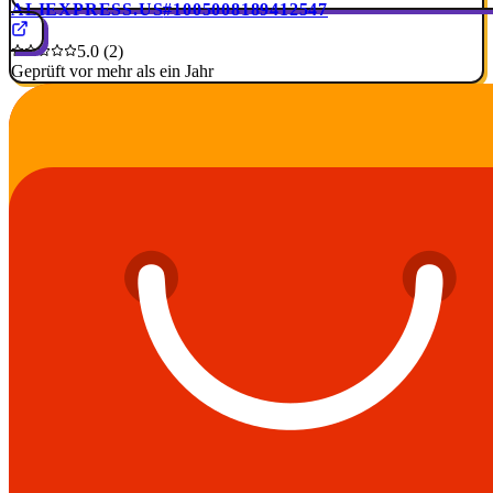
ALIEXPRESS.US
#1005008189412547
5.0 (2)
Geprüft vor mehr als ein Jahr