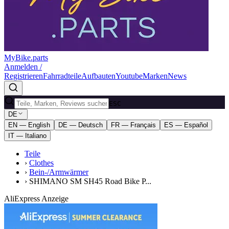
MyBike.parts
Anmelden /
Registrieren
Fahrradteile
Aufbauten
Youtube
Marken
News
ESC
DE
EN — English
DE — Deutsch
FR — Français
ES — Español
IT — Italiano
Teile
›
Clothes
›
Bein-/Armwärmer
›
SHIMANO SM SH45 Road Bike P...
AliExpress Anzeige