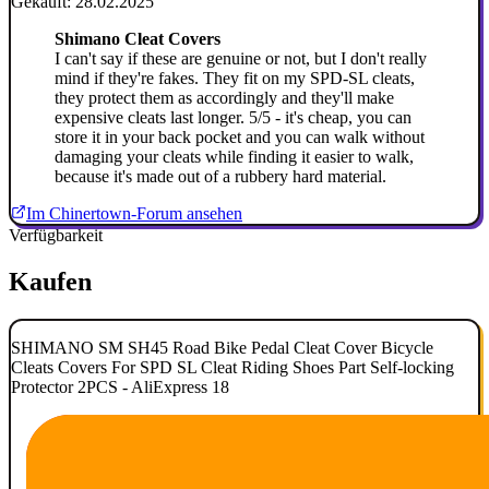
Gekauft: 28.02.2025
Shimano Cleat Covers
I can't say if these are genuine or not, but I don't really
mind if they're fakes. They fit on my SPD-SL cleats,
they protect them as accordingly and they'll make
expensive cleats last longer. 5/5 - it's cheap, you can
store it in your back pocket and you can walk without
damaging your cleats while finding it easier to walk,
because it's made out of a rubbery hard material.
Im Chinertown-Forum ansehen
Verfügbarkeit
Kaufen
SHIMANO SM SH45 Road Bike Pedal Cleat Cover Bicycle
Cleats Covers For SPD SL Cleat Riding Shoes Part Self-locking
Protector 2PCS - AliExpress 18