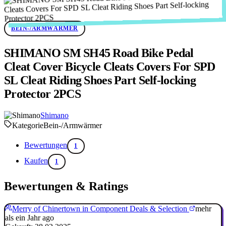
BEIN-/ARMWÄRMER
SHIMANO SM SH45 Road Bike Pedal
Cleat Cover Bicycle Cleats Covers For SPD
SL Cleat Riding Shoes Part Self-locking
Protector 2PCS
Shimano
Kategorie
Bein-/Armwärmer
Bewertungen
1
Kaufen
1
Bewertungen & Ratings
Merry of Chinertown in Component Deals & Selection
mehr
als ein Jahr ago