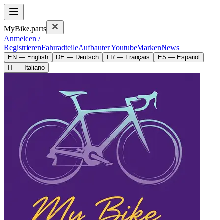
MyBike.parts
Anmelden /
Registrieren
Fahrradteile
Aufbauten
Youtube
Marken
News
EN — English
DE — Deutsch
FR — Français
ES — Español
IT — Italiano