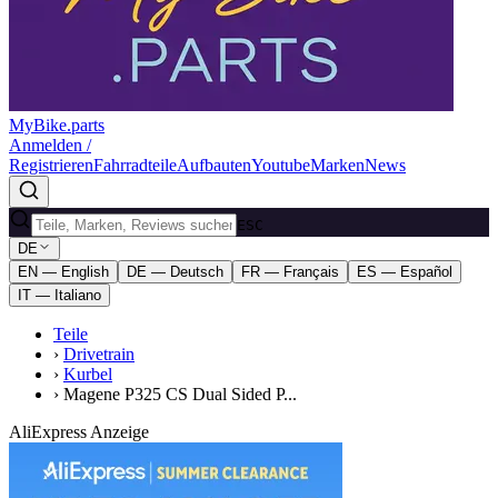
MyBike.parts
Anmelden /
Registrieren
Fahrradteile
Aufbauten
Youtube
Marken
News
ESC
DE
EN — English
DE — Deutsch
FR — Français
ES — Español
IT — Italiano
Teile
›
Drivetrain
›
Kurbel
›
Magene P325 CS Dual Sided P...
AliExpress Anzeige