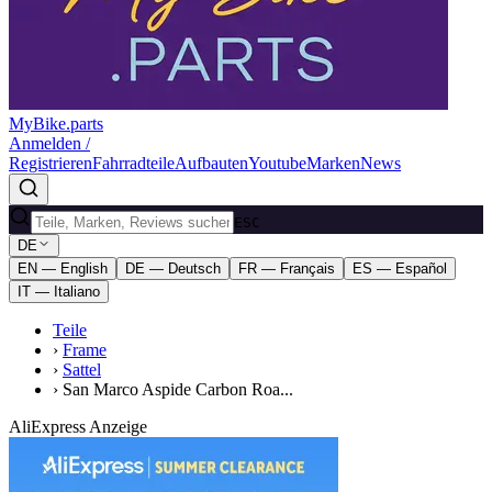
MyBike.parts
Anmelden /
Registrieren
Fahrradteile
Aufbauten
Youtube
Marken
News
ESC
DE
EN — English
DE — Deutsch
FR — Français
ES — Español
IT — Italiano
Teile
›
Frame
›
Sattel
›
San Marco Aspide Carbon Roa...
AliExpress Anzeige