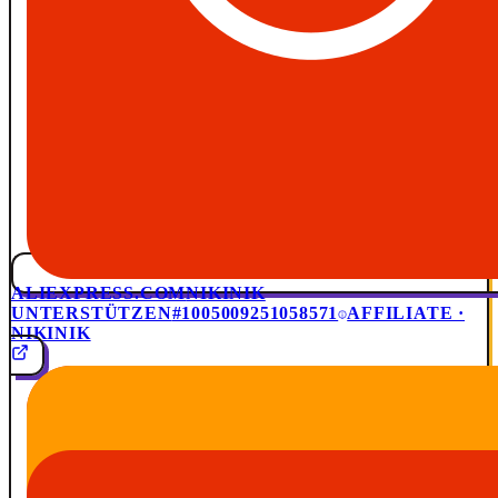
ALIEXPRESS.COM
NIKINIK
UNTERSTÜTZEN
#1005009251058571
AFFILIATE ·
NIKINIK