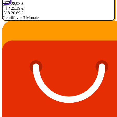
🇺🇸
28,98 $
🇫🇷
25,39 €
🇬🇧
20,69 £
Geprüft vor 3 Monate