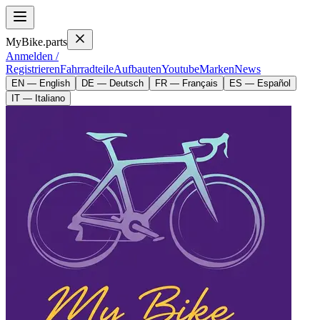
MyBike.parts
Anmelden /
Registrieren
Fahrradteile
Aufbauten
Youtube
Marken
News
EN — English
DE — Deutsch
FR — Français
ES — Español
IT — Italiano