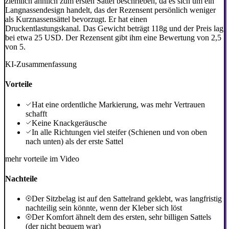
ziemlich ähnlich zum ersten Sattel beschrieben, da es sich um ein
Langnassendesign handelt, das der Rezensent persönlich weniger
als Kurznassensättel bevorzugt. Er hat einen
Druckentlastungskanal. Das Gewicht beträgt 118g und der Preis lag
bei etwa 25 USD. Der Rezensent gibt ihm eine Bewertung von 2,5
von 5.
KI-Zusammenfassung
Vorteile
Hat eine ordentliche Markierung, was mehr Vertrauen
schafft
Keine Knackgeräusche
In alle Richtungen viel steifer (Schienen und von oben
nach unten) als der erste Sattel
mehr vorteile im Video
Nachteile
Der Sitzbelag ist auf den Sattelrand geklebt, was langfristig
nachteilig sein könnte, wenn der Kleber sich löst
Der Komfort ähnelt dem des ersten, sehr billigen Sattels
(der nicht bequem war)