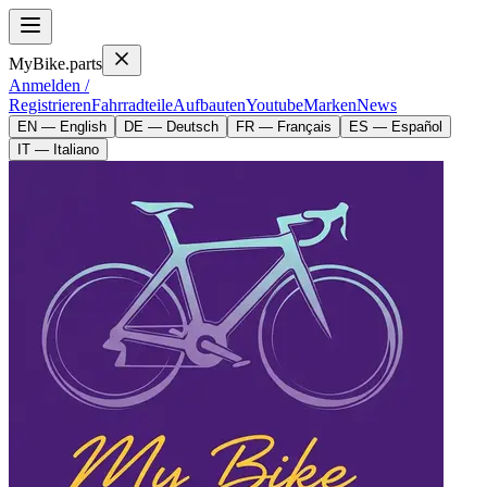
MyBike.parts
Anmelden /
Registrieren
Fahrradteile
Aufbauten
Youtube
Marken
News
EN — English
DE — Deutsch
FR — Français
ES — Español
IT — Italiano