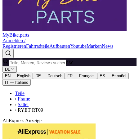
MyBike.parts
Anmelden /
Registrieren
Fahrradteile
Aufbauten
Youtube
Marken
News
ESC
DE
EN — English
DE — Deutsch
FR — Français
ES — Español
IT — Italiano
Teile
›
Frame
›
Sattel
›
RYET RT09
AliExpress Anzeige