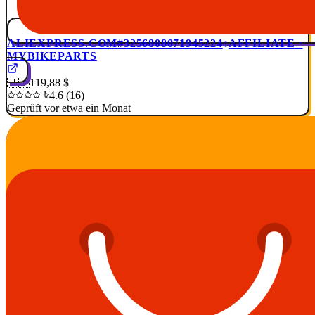
ALIEXPRESS.COM
#3256808071945224
AFFILIATE ·
MYBIKEPARTS
🇺🇸
119,88 $
4.6 (16)
Geprüft vor etwa ein Monat