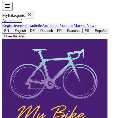
MyBike.parts
Anmelden /
Registrieren
Fahrradteile
Aufbauten
Youtube
Marken
News
EN — English
DE — Deutsch
FR — Français
ES — Español
IT — Italiano