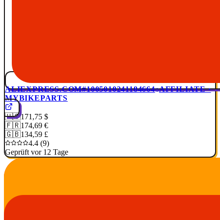
ALIEXPRESS.COM
#1005010241184664
AFFILIATE ·
MYBIKEPARTS
🇺🇸
171,75 $
🇫🇷
174,69 €
🇬🇧
134,59 £
4.4 (9)
Geprüft vor 12 Tage