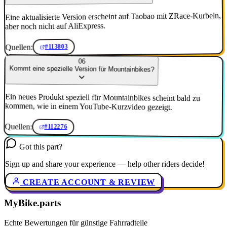
Eine aktualisierte Version erscheint auf Taobao mit ZRace-Kurbeln,
aber noch nicht auf AliExpress.
Quellen:
#113803
06
Kommt eine spezielle Version für Mountainbikes?
Ein neues Produkt speziell für Mountainbikes scheint bald zu
kommen, wie in einem YouTube-Kurzvideo gezeigt.
Quellen:
#112276
Got this part?
Sign up and share your experience — help other riders decide!
CREATE ACCOUNT & REVIEW
MyBike.parts
Echte Bewertungen für günstige Fahrradteile