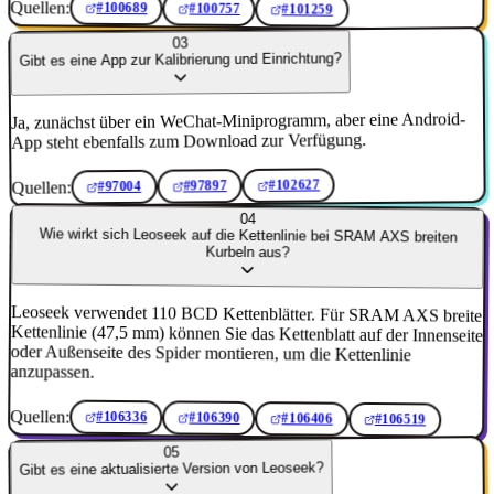
Quellen:
#100689
#100757
#101259
03
Gibt es eine App zur Kalibrierung und Einrichtung?
Ja, zunächst über ein WeChat-Miniprogramm, aber eine Android-
App steht ebenfalls zum Download zur Verfügung.
#102627
Quellen:
#97897
#97004
04
Wie wirkt sich Leoseek auf die Kettenlinie bei SRAM AXS breiten
Kurbeln aus?
Leoseek verwendet 110 BCD Kettenblätter. Für SRAM AXS breite
Kettenlinie (47,5 mm) können Sie das Kettenblatt auf der Innenseite
oder Außenseite des Spider montieren, um die Kettenlinie
anzupassen.
Quellen:
#106336
#106390
#106406
#106519
05
Gibt es eine aktualisierte Version von Leoseek?