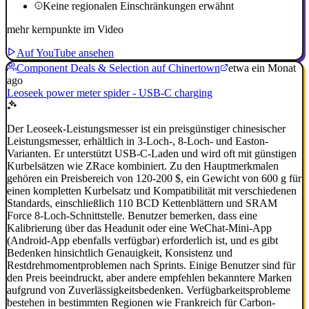
Keine regionalen Einschränkungen erwähnt
mehr kernpunkte im Video
Auf YouTube ansehen
Component Deals & Selection auf Chinertown
etwa ein Monat
ago
Leoseek power meter spider - USB-C charging
Der Leoseek-Leistungsmesser ist ein preisgünstiger chinesischer
Leistungsmesser, erhältlich in 3-Loch-, 8-Loch- und Easton-
Varianten. Er unterstützt USB-C-Laden und wird oft mit günstigen
Kurbelsätzen wie ZRace kombiniert. Zu den Hauptmerkmalen
gehören ein Preisbereich von 120-200 $, ein Gewicht von 600 g für
einen kompletten Kurbelsatz und Kompatibilität mit verschiedenen
Standards, einschließlich 110 BCD Kettenblättern und SRAM
Force 8-Loch-Schnittstelle. Benutzer bemerken, dass eine
Kalibrierung über das Headunit oder eine WeChat-Mini-App
(Android-App ebenfalls verfügbar) erforderlich ist, und es gibt
Bedenken hinsichtlich Genauigkeit, Konsistenz und
Restdrehmomentproblemen nach Sprints. Einige Benutzer sind für
den Preis beeindruckt, aber andere empfehlen bekanntere Marken
aufgrund von Zuverlässigkeitsbedenken. Verfügbarkeitsprobleme
bestehen in bestimmten Regionen wie Frankreich für Carbon-