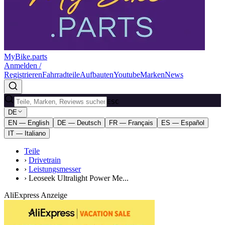
MyBike.parts
Anmelden /
Registrieren
Fahrradteile
Aufbauten
Youtube
Marken
News
ESC
DE
EN — English
DE — Deutsch
FR — Français
ES — Español
IT — Italiano
Teile
›
Drivetrain
›
Leistungsmesser
›
Leoseek Ultralight Power Me...
AliExpress Anzeige