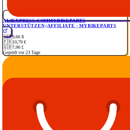
ALIEXPRESS.COM
MYBIKEPARTS
UNTERSTÜTZEN
AFFILIATE · MYBIKEPARTS
🇺🇸
9,66 $
🇫🇷
10,79 €
🇬🇧
7,90 £
Geprüft vor 23 Tage