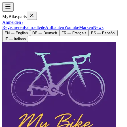
MyBike.parts
Anmelden /
Registrieren
Fahrradteile
Aufbauten
Youtube
Marken
News
EN — English
DE — Deutsch
FR — Français
ES — Español
IT — Italiano