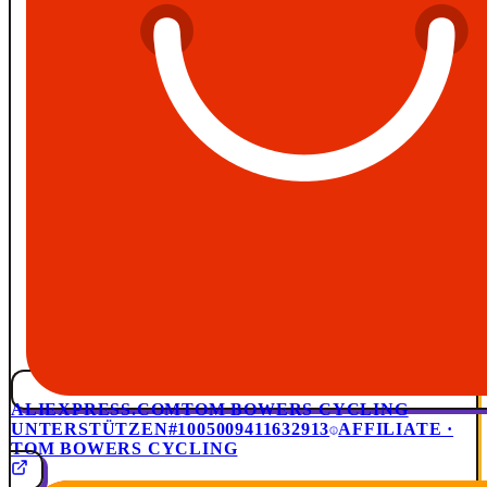
ALIEXPRESS.COM
TOM BOWERS CYCLING
UNTERSTÜTZEN
#1005009411632913
AFFILIATE ·
TOM BOWERS CYCLING