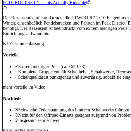
£60 GROUPSET? Is This Actually Rideable
Der Rezensent kaufte und testete die LTWOO R7 2x10 Felgenbremse 
Winter, einschließlich Pendelstrecken und Fahrten im Peak District. E
benötigt. Der Rezensent ist beeindruckt vom extrem niedrigen Preis u
Einrichtungsaufwand hin.
KI-Zusammenfassung
Vorteile
Extrem niedriger Preis (ca. £62-£73)
Komplette Gruppe enthält Schalthebel, Schaltwerke, Bremsen
Schaltqualität ist punktgenau und zuverlässig, sobald sie einges
mehr vorteile im Video
Nachteile
Schwache Federspannung des hinteren Schaltwerks führt zu 
Nicht für den Offroad-Einsatz geeignet aufgrund von Proble
Insgesamt sehr schwer
mehr nachteile im Video