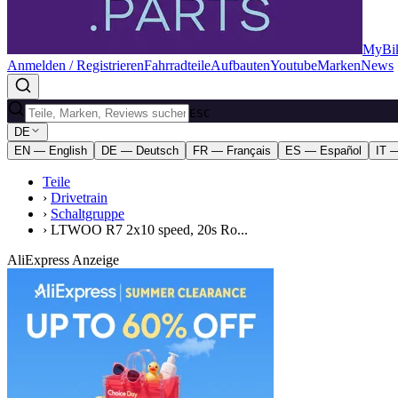
MyBik
Anmelden / Registrieren
Fahrradteile
Aufbauten
Youtube
Marken
News
ESC
DE
EN — English
DE — Deutsch
FR — Français
ES — Español
IT —
Teile
›
Drivetrain
›
Schaltgruppe
›
LTWOO R7 2x10 speed, 20s Ro...
AliExpress Anzeige