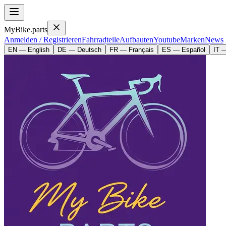
MyBike.parts
Anmelden / Registrieren
Fahrradteile
Aufbauten
Youtube
Marken
News
EN — English
DE — Deutsch
FR — Français
ES — Español
IT —