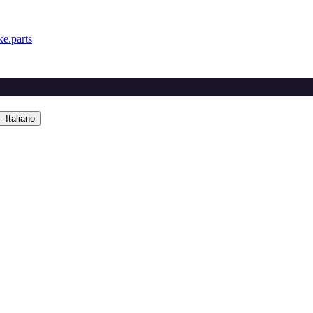
e.parts
 Italiano