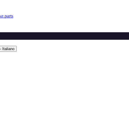
e.parts
 Italiano