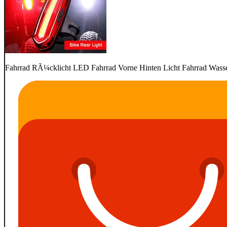
Fahrrad RÃ¼cklicht LED Fahrrad Vorne Hinten Licht Fahrrad Wasse