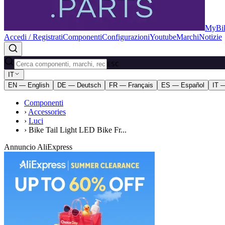
MyBik
Accedi / Registrati
Componenti
Configurazioni
Youtube
Marchi
Notizie
ESC
IT
EN — English
DE — Deutsch
FR — Français
ES — Español
IT —
Componenti
›
Accessories
›
Luci
›
Bike Tail Light LED Bike Fr...
Annuncio AliExpress