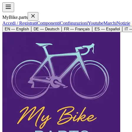
MyBike.parts
Accedi / Registrati
Componenti
Configurazioni
Youtube
Marchi
Notizie
EN — English
DE — Deutsch
FR — Français
ES — Español
IT —