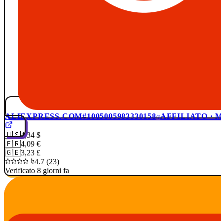
ALIEXPRESS.COM
#1005005983330158
AFFILIATO ·
🇺🇸
4,34 $
🇫🇷
4,09 €
🇬🇧
3,23 £
4.7 (23)
Verificato 8 giorni fa