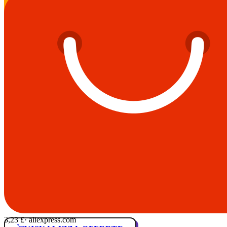
3,23 £
· aliexpress.com