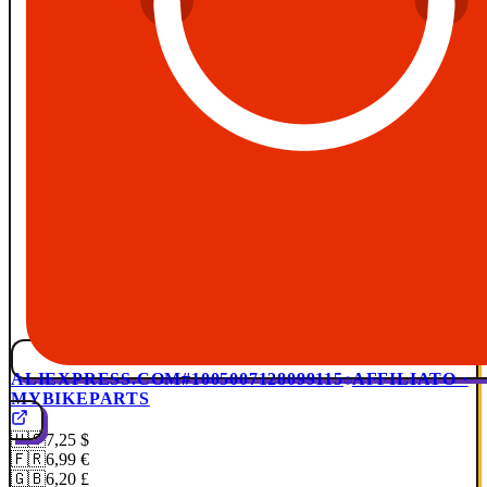
ALIEXPRESS.COM
#1005007128099115
AFFILIATO ·
MYBIKEPARTS
🇺🇸
7,25 $
🇫🇷
6,99 €
🇬🇧
6,20 £