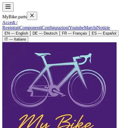
MyBike.parts
Accedi /
Registrati
Componenti
Configurazioni
Youtube
Marchi
Notizie
EN — English
DE — Deutsch
FR — Français
ES — Español
IT — Italiano