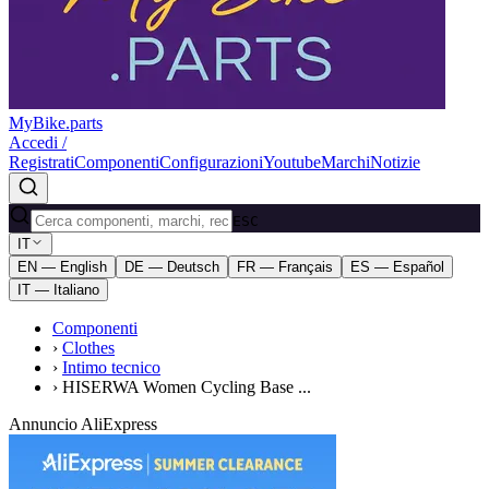
MyBike.parts
Accedi /
Registrati
Componenti
Configurazioni
Youtube
Marchi
Notizie
ESC
IT
EN — English
DE — Deutsch
FR — Français
ES — Español
IT — Italiano
Componenti
›
Clothes
›
Intimo tecnico
›
HISERWA Women Cycling Base ...
Annuncio AliExpress