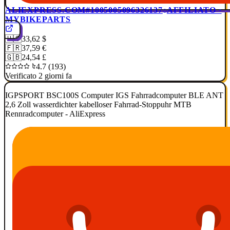
ALIEXPRESS.COM
#1005005096326137
AFFILIATO ·
MYBIKEPARTS
🇺🇸
33,62 $
🇫🇷
37,59 €
🇬🇧
24,54 £
4.7 (193)
Verificato 2 giorni fa
IGPSPORT BSC100S Computer IGS Fahrradcomputer BLE ANT
2,6 Zoll wasserdichter kabelloser Fahrrad-Stoppuhr MTB
Rennradcomputer - AliExpress