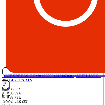
ALIEXPRESS.COM
#1005004610063601
AFFILIATO ·
MYBIKEPARTS
🇺🇸
38,63 $
🇫🇷
38,39 €
🇬🇧
33,79 £
4.9 (33)