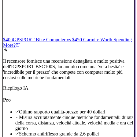
$40 iGPSPORT Bike Computer vs $450 Garmin: Worth Spending
More?
Il recensore fornisce una recensione dettagliata e molto positiva
dell'IGPSPORT BSC100S, lodandolo come una 'vera bestia' e
'incredibile per il prezzo' che compete con computer molto più
costosi sulle metriche fondamentali.
Riepilogo IA
Pro
Ottimo rapporto qualità-prezzo per 40 dollari
Misura accuratamente cinque metriche fondamentali: durata
della corsa, distanza, velocità attuale, velocità media e ora del
giorno
Schermo antiriflesso grande da 2,6 pollici