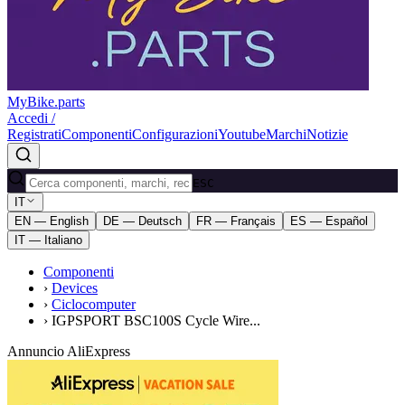
MyBike.parts
Accedi /
Registrati
Componenti
Configurazioni
Youtube
Marchi
Notizie
ESC
IT
EN — English
DE — Deutsch
FR — Français
ES — Español
IT — Italiano
Componenti
›
Devices
›
Ciclocomputer
›
IGPSPORT BSC100S Cycle Wire...
Annuncio AliExpress