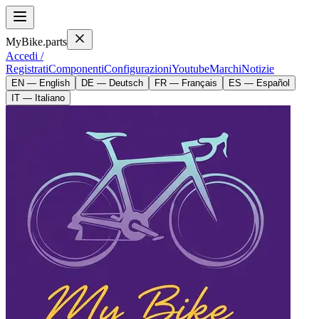
MyBike.parts
Accedi /
Registrati
Componenti
Configurazioni
Youtube
Marchi
Notizie
EN — English
DE — Deutsch
FR — Français
ES — Español
IT — Italiano