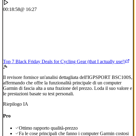
00:18:58
@ 16:27
Top 7 Black Friday Deals for Cycling Gear (that I actually use!)
Il revisore fornisce un'analisi dettagliata dell'IGPSPORT BSC100S,
affermando che offre la funzionalità principale di un computer
Garmin di fascia alta a una frazione del prezzo. Loda il suo valore e
le prestazioni basate su test personali.
Riepilogo IA
Pro
Ottimo rapporto qualità-prezzo
Fa le cose principali che fanno i computer Garmin costosi