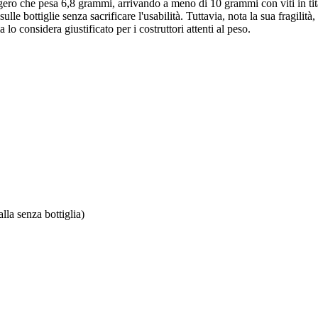
ero che pesa 6,8 grammi, arrivando a meno di 10 grammi con viti in titan
ulle bottiglie senza sacrificare l'usabilità. Tuttavia, nota la sua fragilit
 lo considera giustificato per i costruttori attenti al peso.
alla senza bottiglia)