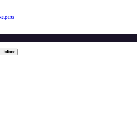
e.parts
 Italiano