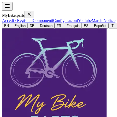
MyBike.parts
Accedi / Registrati
Componenti
Configurazioni
Youtube
Marchi
Notizie
EN — English
DE — Deutsch
FR — Français
ES — Español
IT —