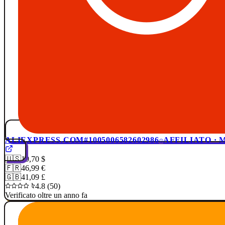
ALIEXPRESS.COM
#1005006582602986
AFFILIATO ·
🇺🇸
19,70 $
🇫🇷
46,99 €
🇬🇧
41,09 £
4.8 (50)
Verificato oltre un anno fa