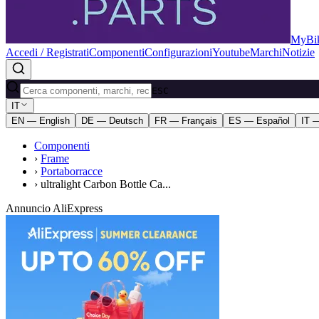
MyBik
Accedi / Registrati
Componenti
Configurazioni
Youtube
Marchi
Notizie
ESC
IT
EN — English
DE — Deutsch
FR — Français
ES — Español
IT —
Componenti
›
Frame
›
Portaborracce
›
ultralight Carbon Bottle Ca...
Annuncio AliExpress