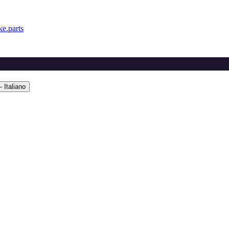
e.parts
 Italiano