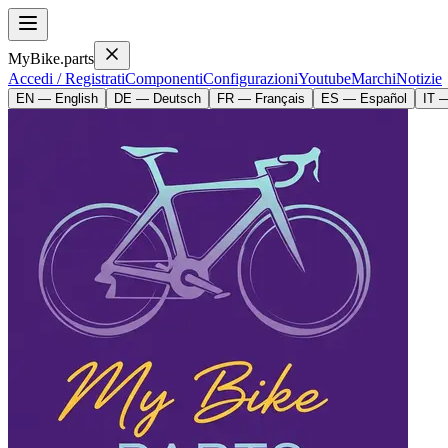
MyBike.parts
Accedi / Registrati
Componenti
Configurazioni
Youtube
Marchi
Notizie
EN — English
DE — Deutsch
FR — Français
ES — Español
IT —