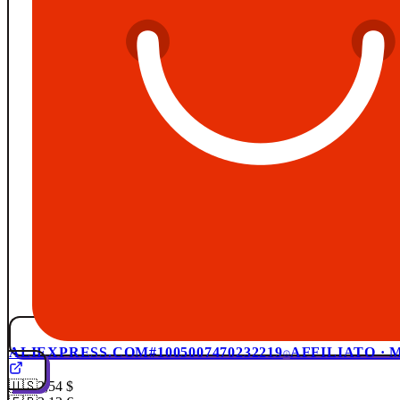
ALIEXPRESS.COM
#1005007470232219
AFFILIATO ·
🇺🇸
2,54 $