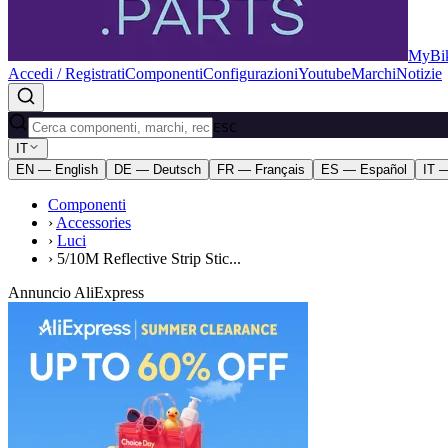
MyBik
Accedi / Registrati
Componenti
Configurazioni
Youtube
Marchi
Notizie
ESC
IT
EN — English
DE — Deutsch
FR — Français
ES — Español
IT —
Componenti
›
Accessories
›
Luci
›
5/10M Reflective Strip Stic...
Annuncio AliExpress