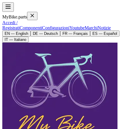
MyBike.parts
Accedi /
Registrati
Componenti
Configurazioni
Youtube
Marchi
Notizie
EN — English
DE — Deutsch
FR — Français
ES — Español
IT — Italiano