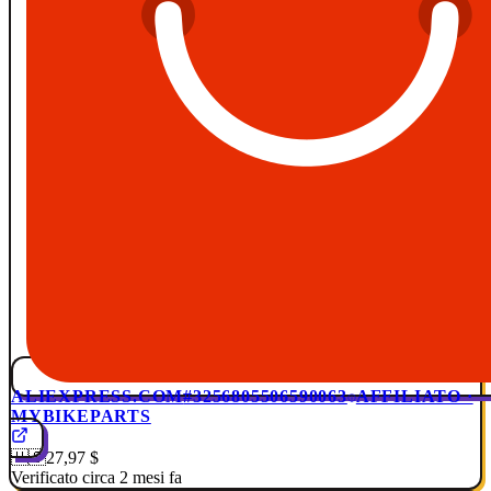
ALIEXPRESS.COM
#3256805506590063
AFFILIATO ·
MYBIKEPARTS
🇺🇸
27,97 $
Verificato circa 2 mesi fa