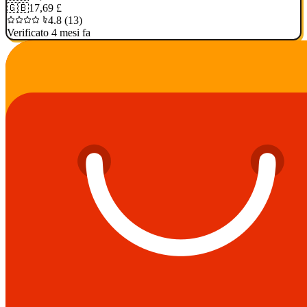
🇬🇧
17,69 £
4.8 (13)
Verificato 4 mesi fa