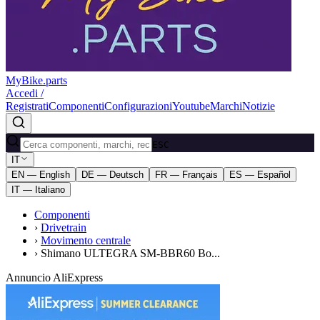
MyBike.parts
Accedi /
Registrati
Componenti
Configurazioni
Youtube
Marchi
Notizie
ESC
IT
EN — English
DE — Deutsch
FR — Français
ES — Español
IT — Italiano
Componenti
›
Drivetrain
›
Movimento centrale
›
Shimano ULTEGRA SM-BBR60 Bo...
Annuncio AliExpress