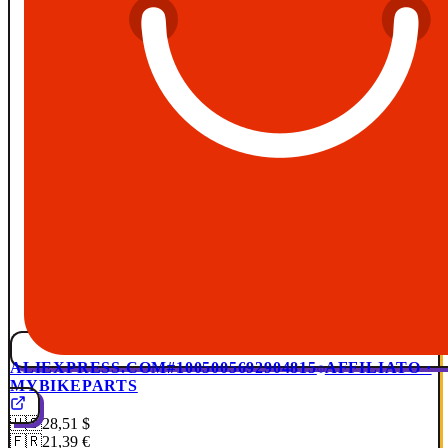
ALIEXPRESS.COM
#1005005692904815
AFFILIATO ·
MYBIKEPARTS
🇺🇸
28,51 $
🇫🇷
21,39 €