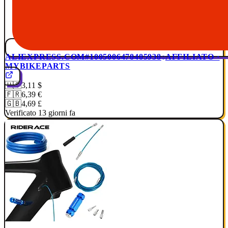
ALIEXPRESS.COM
#1005006478485938
AFFILIATO ·
MYBIKEPARTS
🇺🇸
3,11 $
🇫🇷
6,39 €
🇬🇧
4,69 £
Verificato 13 giorni fa