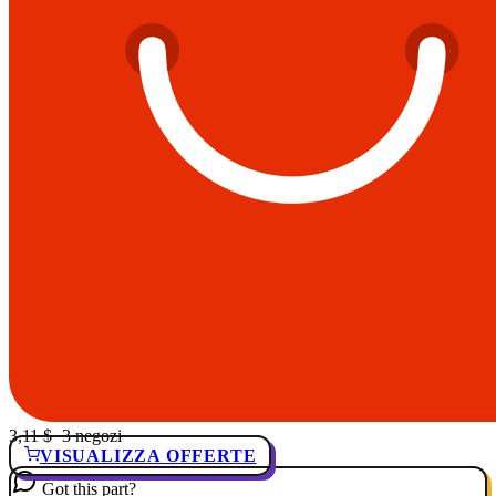
3,11 $
· 3 negozi
VISUALIZZA OFFERTE
Got this part?