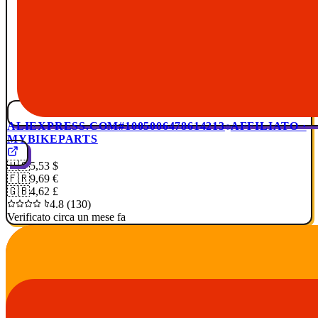
ALIEXPRESS.COM
#1005006478614213
AFFILIATO ·
MYBIKEPARTS
🇺🇸
5,53 $
🇫🇷
9,69 €
🇬🇧
4,62 £
4.8 (130)
Verificato circa un mese fa