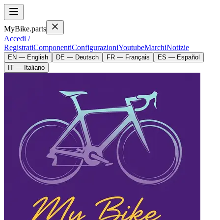
MyBike.parts
Accedi /
Registrati
Componenti
Configurazioni
Youtube
Marchi
Notizie
EN — English
DE — Deutsch
FR — Français
ES — Español
IT — Italiano