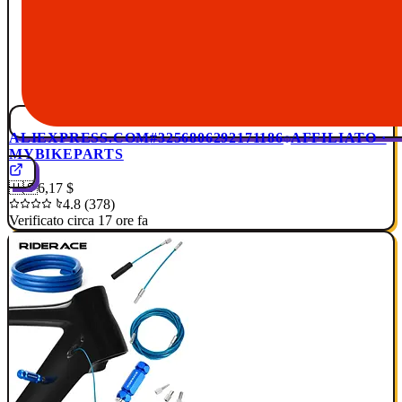
ALIEXPRESS.COM
#3256806292171186
AFFILIATO ·
MYBIKEPARTS
🇺🇸
6,17 $
4.8 (378)
Verificato circa 17 ore fa