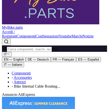
MyBike.parts
Accedi /
Registrati
Componenti
Configurazioni
Youtube
Marchi
Notizie
ESC
IT
EN — English
DE — Deutsch
FR — Français
ES — Español
IT — Italiano
Componenti
›
Accessories
›
Attrezzi
›
Bike Internal Cable Routing...
Annuncio AliExpress