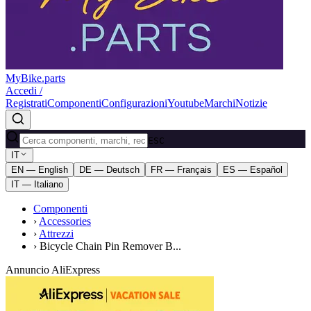
MyBike.parts
Accedi /
Registrati
Componenti
Configurazioni
Youtube
Marchi
Notizie
ESC
IT
EN — English
DE — Deutsch
FR — Français
ES — Español
IT — Italiano
Componenti
›
Accessories
›
Attrezzi
›
Bicycle Chain Pin Remover B...
Annuncio AliExpress