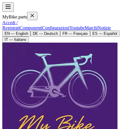
MyBike.parts
Accedi /
Registrati
Componenti
Configurazioni
Youtube
Marchi
Notizie
EN — English
DE — Deutsch
FR — Français
ES — Español
IT — Italiano