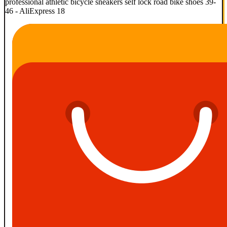
professional athletic bicycle sneakers self lock road bike shoes 39-
46 - AliExpress 18