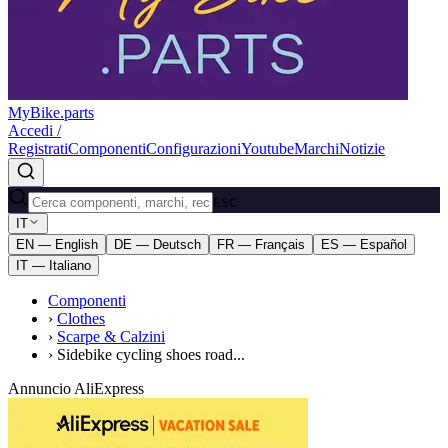
MyBike.parts
Accedi /
Registrati
Componenti
Configurazioni
Youtube
Marchi
Notizie
ESC
IT
EN — English
DE — Deutsch
FR — Français
ES — Español
IT — Italiano
Componenti
›
Clothes
›
Scarpe & Calzini
›
Sidebike cycling shoes road...
Annuncio AliExpress