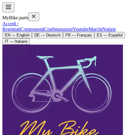
MyBike.parts
Accedi /
Registrati
Componenti
Configurazioni
Youtube
Marchi
Notizie
EN — English
DE — Deutsch
FR — Français
ES — Español
IT — Italiano