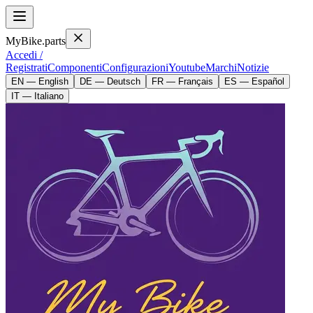
MyBike.parts
Accedi /
Registrati
Componenti
Configurazioni
Youtube
Marchi
Notizie
EN — English
DE — Deutsch
FR — Français
ES — Español
IT — Italiano