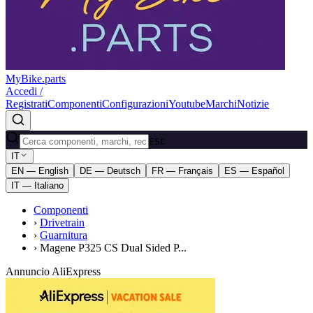
MyBike.parts
Accedi /
Registrati
Componenti
Configurazioni
Youtube
Marchi
Notizie
ESC
IT
EN — English
DE — Deutsch
FR — Français
ES — Español
IT — Italiano
Componenti
›
Drivetrain
›
Guarnitura
›
Magene P325 CS Dual Sided P...
Annuncio AliExpress