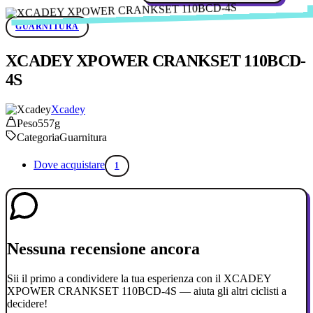
GUARNITURA
XCADEY XPOWER CRANKSET 110BCD-
4S
Xcadey
Peso
557g
Categoria
Guarnitura
Dove acquistare
1
Nessuna recensione ancora
Sii il primo a condividere la tua esperienza con il XCADEY
XPOWER CRANKSET 110BCD-4S — aiuta gli altri ciclisti a
decidere!