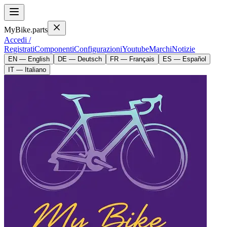
MyBike.parts
Accedi /
Registrati
Componenti
Configurazioni
Youtube
Marchi
Notizie
EN — English
DE — Deutsch
FR — Français
ES — Español
IT — Italiano