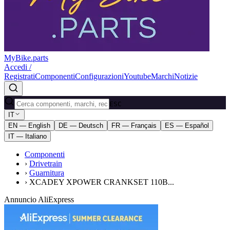
MyBike.parts
Accedi /
Registrati
Componenti
Configurazioni
Youtube
Marchi
Notizie
ESC
IT
EN — English
DE — Deutsch
FR — Français
ES — Español
IT — Italiano
Componenti
›
Drivetrain
›
Guarnitura
›
XCADEY XPOWER CRANKSET 110B...
Annuncio AliExpress