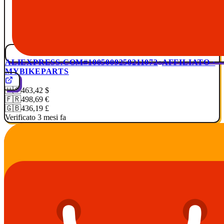
ALIEXPRESS.COM
#1005009258211072
AFFILIATO ·
MYBIKEPARTS
🇺🇸
463,42 $
🇫🇷
498,69 €
🇬🇧
436,19 £
Verificato 3 mesi fa