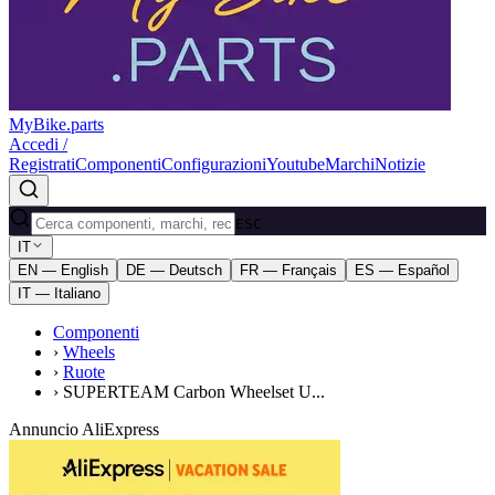
MyBike.parts
Accedi /
Registrati
Componenti
Configurazioni
Youtube
Marchi
Notizie
ESC
IT
EN — English
DE — Deutsch
FR — Français
ES — Español
IT — Italiano
Componenti
›
Wheels
›
Ruote
›
SUPERTEAM Carbon Wheelset U...
Annuncio AliExpress