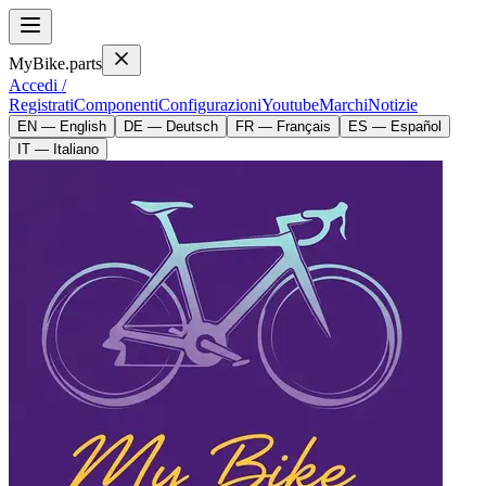
MyBike.parts
Accedi /
Registrati
Componenti
Configurazioni
Youtube
Marchi
Notizie
EN — English
DE — Deutsch
FR — Français
ES — Español
IT — Italiano