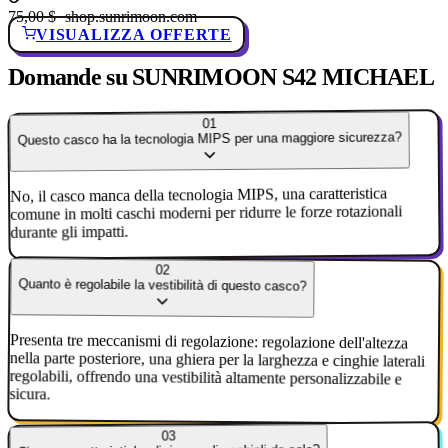
75,00 $
· shop.sunrimoon.com
VISUALIZZA OFFERTE
Domande su SUNRIMOON S42 MICHAEL
01
Questo casco ha la tecnologia MIPS per una maggiore sicurezza?
No, il casco manca della tecnologia MIPS, una caratteristica
comune in molti caschi moderni per ridurre le forze rotazionali
durante gli impatti.
02
Quanto è regolabile la vestibilità di questo casco?
Presenta tre meccanismi di regolazione: regolazione dell'altezza
nella parte posteriore, una ghiera per la larghezza e cinghie laterali
regolabili, offrendo una vestibilità altamente personalizzabile e
sicura.
03