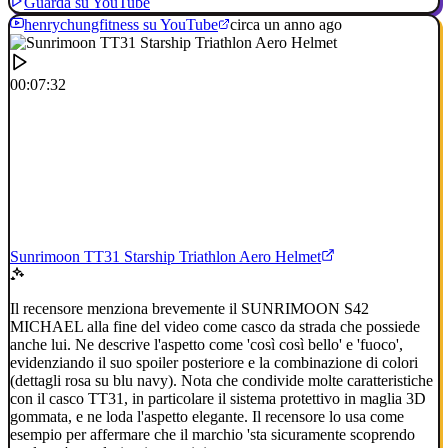
Guarda su YouTube
henrychungfitness su YouTube
circa un anno ago
00:07:32
Sunrimoon TT31 Starship Triathlon Aero Helmet
Il recensore menziona brevemente il SUNRIMOON S42
MICHAEL alla fine del video come casco da strada che possiede
anche lui. Ne descrive l'aspetto come 'così così bello' e 'fuoco',
evidenziando il suo spoiler posteriore e la combinazione di colori
(dettagli rosa su blu navy). Nota che condivide molte caratteristiche
con il casco TT31, in particolare il sistema protettivo in maglia 3D
gommata, e ne loda l'aspetto elegante. Il recensore lo usa come
esempio per affermare che il marchio 'sta sicuramente scoprendo