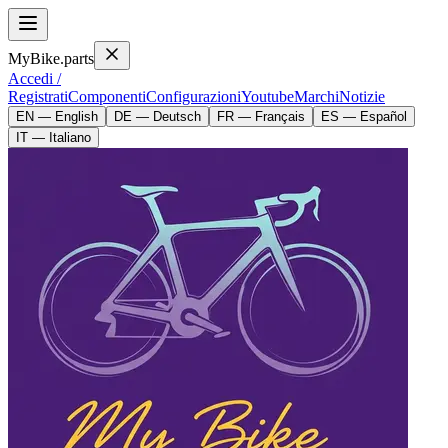
MyBike.parts
Accedi /
Registrati
Componenti
Configurazioni
Youtube
Marchi
Notizie
EN — English
DE — Deutsch
FR — Français
ES — Español
IT — Italiano