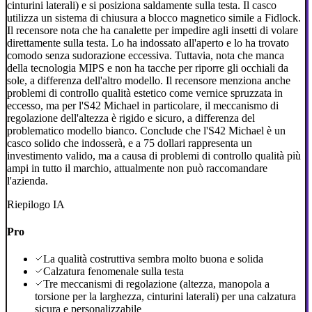
cinturini laterali) e si posiziona saldamente sulla testa. Il casco
utilizza un sistema di chiusura a blocco magnetico simile a Fidlock.
Il recensore nota che ha canalette per impedire agli insetti di volare
direttamente sulla testa. Lo ha indossato all'aperto e lo ha trovato
comodo senza sudorazione eccessiva. Tuttavia, nota che manca
della tecnologia MIPS e non ha tacche per riporre gli occhiali da
sole, a differenza dell'altro modello. Il recensore menziona anche
problemi di controllo qualità estetico come vernice spruzzata in
eccesso, ma per l'S42 Michael in particolare, il meccanismo di
regolazione dell'altezza è rigido e sicuro, a differenza del
problematico modello bianco. Conclude che l'S42 Michael è un
casco solido che indosserà, e a 75 dollari rappresenta un
investimento valido, ma a causa di problemi di controllo qualità più
ampi in tutto il marchio, attualmente non può raccomandare
l'azienda.
Riepilogo IA
Pro
La qualità costruttiva sembra molto buona e solida
Calzatura fenomenale sulla testa
Tre meccanismi di regolazione (altezza, manopola a
torsione per la larghezza, cinturini laterali) per una calzatura
sicura e personalizzabile