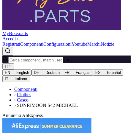
MyBike.parts
Accedi /
Registrati
Componenti
Configurazioni
Youtube
Marchi
Notizie
ESC
IT
EN — English
DE — Deutsch
FR — Français
ES — Español
IT — Italiano
Componenti
›
Clothes
›
Casco
›
SUNRIMOON S42 MICHAEL
Annuncio AliExpress