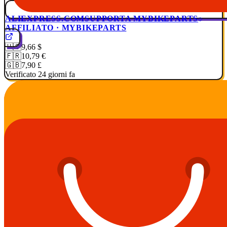
ALIEXPRESS.COM
SUPPORTA MYBIKEPARTS
AFFILIATO · MYBIKEPARTS
🇺🇸
9,66 $
🇫🇷
10,79 €
🇬🇧
7,90 £
Verificato 24 giorni fa