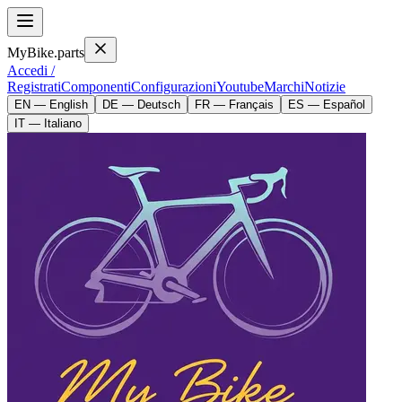
MyBike.parts
Accedi /
Registrati
Componenti
Configurazioni
Youtube
Marchi
Notizie
EN — English
DE — Deutsch
FR — Français
ES — Español
IT — Italiano