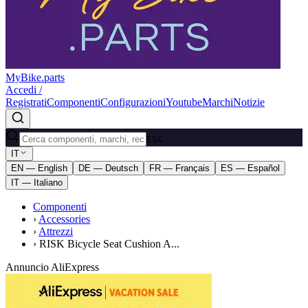
MyBike.parts
Accedi /
Registrati
Componenti
Configurazioni
Youtube
Marchi
Notizie
ESC
IT
EN — English
DE — Deutsch
FR — Français
ES — Español
IT — Italiano
Componenti
›
Accessories
›
Attrezzi
›
RISK Bicycle Seat Cushion A...
Annuncio AliExpress