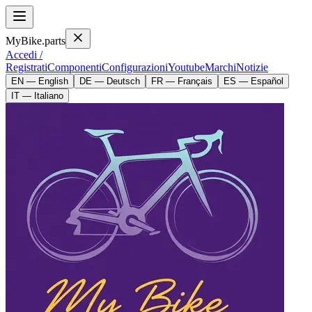
MyBike.parts
Accedi /
Registrati
Componenti
Configurazioni
Youtube
Marchi
Notizie
EN — English
DE — Deutsch
FR — Français
ES — Español
IT — Italiano