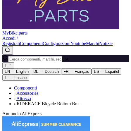
MyBike.parts
Accedi /
Registrati
Componenti
Configurazioni
Youtube
Marchi
Notizie
ESC
IT
EN — English
DE — Deutsch
FR — Français
ES — Español
IT — Italiano
Componenti
›
Accessories
›
Attrezzi
›
RIDERACE Bicycle Bottom Bra...
Annuncio AliExpress