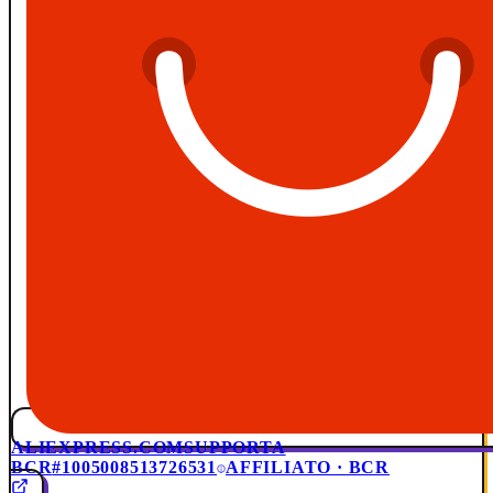
ALIEXPRESS.COM
SUPPORTA
BCR
#1005008513726531
AFFILIATO · BCR