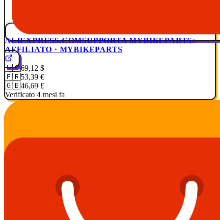
ALIEXPRESS.COM
SUPPORTA MYBIKEPARTS
AFFILIATO · MYBIKEPARTS
🇺🇸
69,12 $
🇫🇷
53,39 €
🇬🇧
46,69 £
Verificato 4 mesi fa