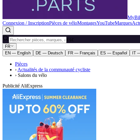
MyBik
Connexion / Inscription
Pièces de vélo
Montages
YouTube
Marques
Actu
ESC
FR
EN — English
DE — Deutsch
FR — Français
ES — Español
IT —
Pièces
›
Actualités de la communauté cycliste
›
Salons du vélo
Publicité AliExpress