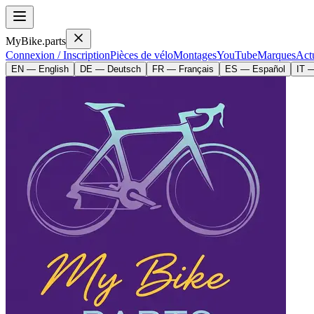
MyBike.parts
Connexion / Inscription
Pièces de vélo
Montages
YouTube
Marques
Actu
EN — English
DE — Deutsch
FR — Français
ES — Español
IT —