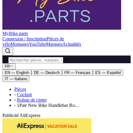
MyBike.parts
Connexion / Inscription
Pièces de
vélo
Montages
YouTube
Marques
Actualités
ESC
FR
EN — English
DE — Deutsch
FR — Français
ES — Español
IT — Italiano
Pièces
›
Cockpit
›
Ruban de cintre
›
1Pair New Bike Handlebar Ro...
Publicité AliExpress