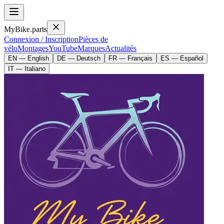
MyBike.parts
Connexion / Inscription
Pièces de
vélo
Montages
YouTube
Marques
Actualités
EN — English
DE — Deutsch
FR — Français
ES — Español
IT — Italiano