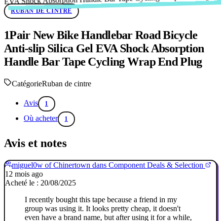
RUBAN DE CINTRE
1Pair New Bike Handlebar Road Bicycle
Anti-slip Silica Gel EVA Shock Absorption
Handle Bar Tape Cycling Wrap End Plug
Catégorie
Ruban de cintre
Avis
1
Où acheter
1
Avis et notes
miguel0w of Chinertown dans Component Deals & Selection
12 mois ago
Acheté le : 20/08/2025
I recently bought this tape because a friend in my
group was using it. It looks pretty cheap, it doesn't
even have a brand name, but after using it for a while,