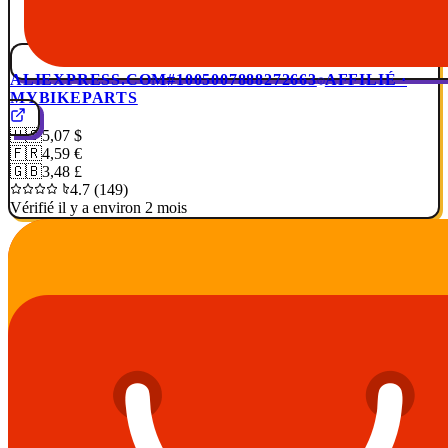
ALIEXPRESS.COM
#1005007888272663
AFFILIÉ ·
MYBIKEPARTS
🇺🇸
5,07 $
🇫🇷
4,59 €
🇬🇧
3,48 £
4.7 (149)
Vérifié il y a environ 2 mois