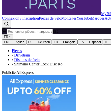
MyBik
Connexion / Inscription
Pièces de vélo
Montages
YouTube
Marques
Actu
ESC
FR
EN — English
DE — Deutsch
FR — Français
ES — Español
IT —
Pièces
›
Drivetrain
›
Disques de frein
›
Shimano Center Lock Disc Ro...
Publicité AliExpress