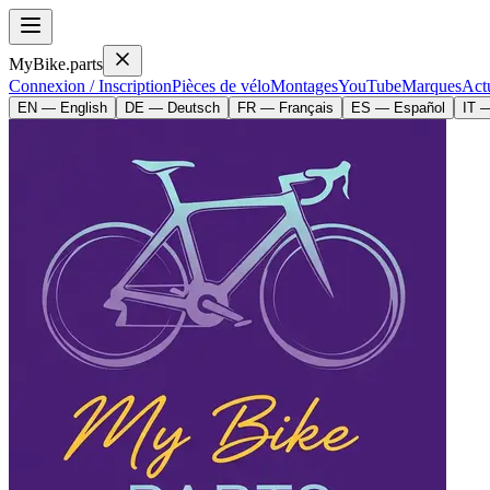
MyBike.parts
Connexion / Inscription
Pièces de vélo
Montages
YouTube
Marques
Actu
EN — English
DE — Deutsch
FR — Français
ES — Español
IT —