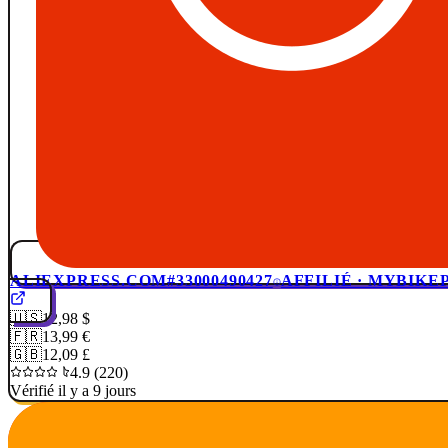
ALIEXPRESS.COM
#33000490427
AFFILIÉ · MYBIKE
🇺🇸
12,98 $
🇫🇷
13,99 €
🇬🇧
12,09 £
4.9 (220)
Vérifié il y a 9 jours