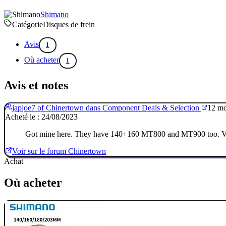
Shimano
Catégorie
Disques de frein
Avis
1
Où acheter
1
Avis et notes
japjoe7 of Chinertown dans Component Deals & Selection
12 mo
Acheté le : 24/08/2023
Got mine here. They have 140+160 MT800 and MT900 too. Ver
Voir sur le forum Chinertown
Achat
Où acheter