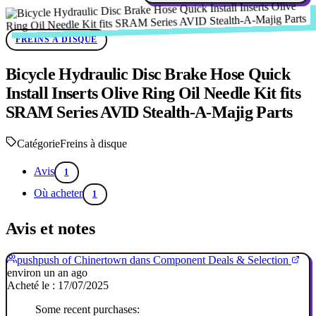
FREINS À DISQUE
Bicycle Hydraulic Disc Brake Hose Quick
Install Inserts Olive Ring Oil Needle Kit fits
SRAM Series AVID Stealth-A-Majig Parts
Catégorie
Freins à disque
Avis
1
Où acheter
1
Avis et notes
pushpush of Chinertown dans Component Deals & Selection
environ un an ago
Acheté le : 17/07/2025
Some recent purchases: