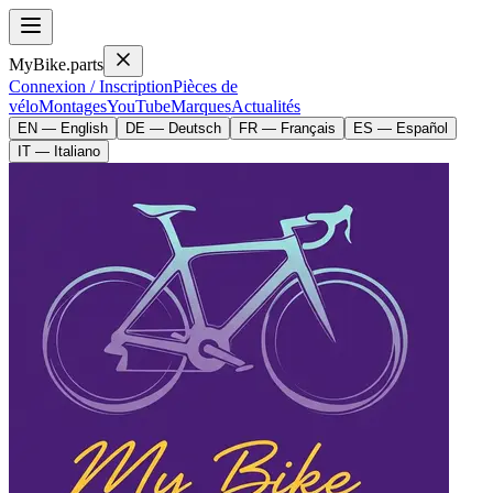
MyBike.parts
Connexion / Inscription
Pièces de
vélo
Montages
YouTube
Marques
Actualités
EN — English
DE — Deutsch
FR — Français
ES — Español
IT — Italiano