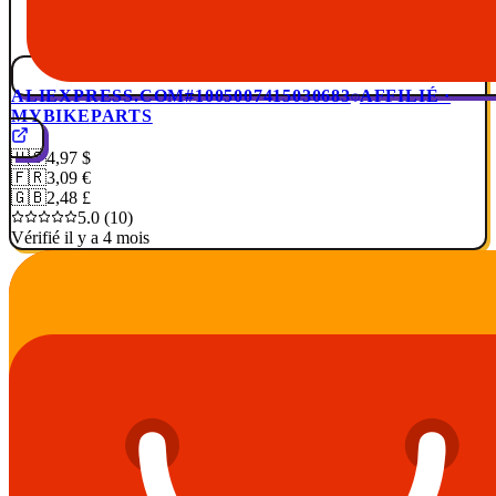
ALIEXPRESS.COM
#1005007415030683
AFFILIÉ ·
MYBIKEPARTS
🇺🇸
4,97 $
🇫🇷
3,09 €
🇬🇧
2,48 £
5.0 (10)
Vérifié il y a 4 mois