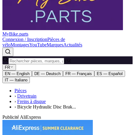
MyBike.parts
Connexion / Inscription
Pièces de
vélo
Montages
YouTube
Marques
Actualités
ESC
FR
EN — English
DE — Deutsch
FR — Français
ES — Español
IT — Italiano
Pièces
›
Drivetrain
›
Freins à disque
›
Bicycle Hydraulic Disc Brak...
Publicité AliExpress