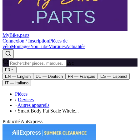
MyBike.parts
Connexion / Inscription
Pièces de
vélo
Montages
YouTube
Marques
Actualités
ESC
FR
EN — English
DE — Deutsch
FR — Français
ES — Español
IT — Italiano
Pièces
›
Devices
›
Autres appareils
›
Smart Body Fat Scale Wirele...
Publicité AliExpress