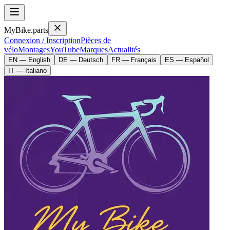
MyBike.parts
Connexion / Inscription
Pièces de
vélo
Montages
YouTube
Marques
Actualités
EN — English
DE — Deutsch
FR — Français
ES — Español
IT — Italiano