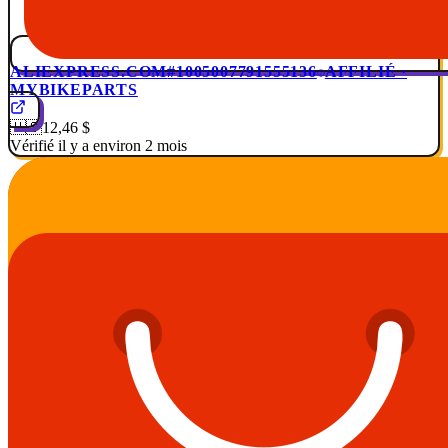
ALIEXPRESS.COM
#1005007791555136
AFFILIÉ ·
MYBIKEPARTS
🇺🇸
12,46 $
Vérifié il y a environ 2 mois