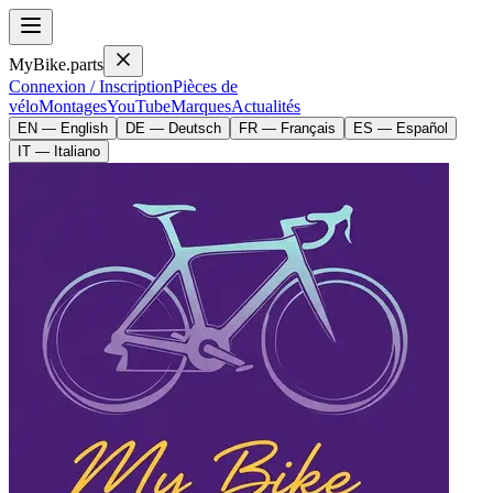
MyBike.parts
Connexion / Inscription
Pièces de
vélo
Montages
YouTube
Marques
Actualités
EN — English
DE — Deutsch
FR — Français
ES — Español
IT — Italiano