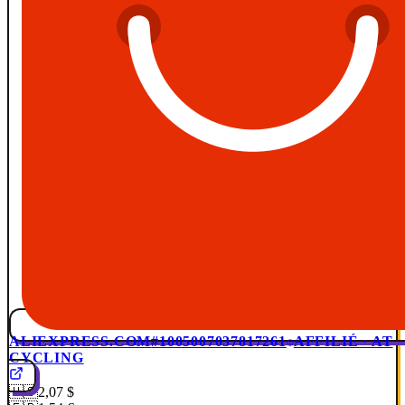
ALIEXPRESS.COM
#1005007037817261
AFFILIÉ · AT
CYCLING
🇺🇸
2,07 $