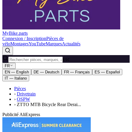
MyBike.parts
Connexion / Inscription
Pièces de
vélo
Montages
YouTube
Marques
Actualités
ESC
FR
EN — English
DE — Deutsch
FR — Français
ES — Español
IT — Italiano
Pièces
›
Drivetrain
›
OSPW
›
ZTTO MTB Bicycle Rear Derai...
Publicité AliExpress