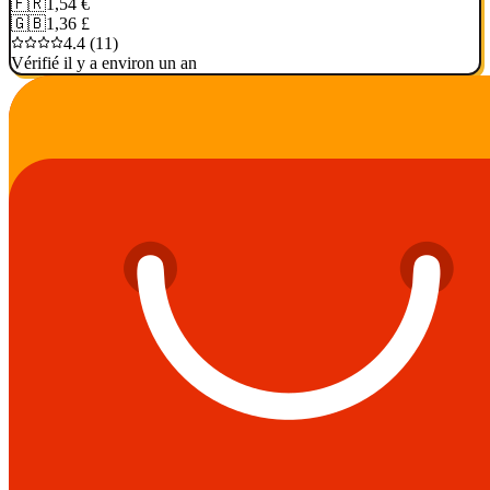
🇫🇷
1,54 €
🇬🇧
1,36 £
4.4 (11)
Vérifié il y a environ un an