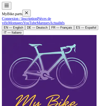
MyBike.parts
Connexion / Inscription
Pièces de
vélo
Montages
YouTube
Marques
Actualités
EN — English
DE — Deutsch
FR — Français
ES — Español
IT — Italiano