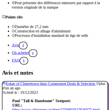
Peut présenter des différences mineures par rapport à la
version originale de la marque
Points clés
Diamètre de 27,2 mm
Construction en alliage d'aluminium
Processus d'installation standard de tige de selle
Avis
2
Où acheter
1
FAQ
1
Avis et notes
Eskae of Chinertown dans Component Deals & Selection
plus
d'un an ago
Acheté le : 19/12/2023
Paul "Tall & Handsome" Seatpost:
URL:
https://www.aliexpress.us/item/3256805827826075.html