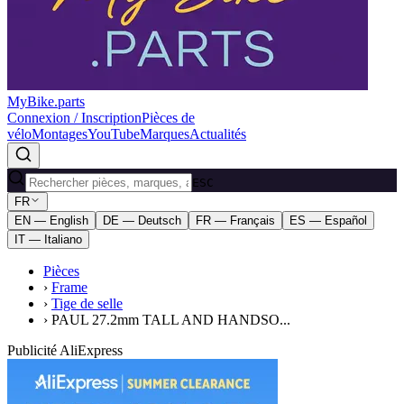
MyBike.parts
Connexion / Inscription
Pièces de
vélo
Montages
YouTube
Marques
Actualités
ESC
FR
EN — English
DE — Deutsch
FR — Français
ES — Español
IT — Italiano
Pièces
›
Frame
›
Tige de selle
›
PAUL 27.2mm TALL AND HANDSO...
Publicité AliExpress