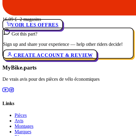
16,09 £
· 2 magasins
VOIR LES OFFRES
Got this part?
Sign up and share your experience — help other riders decide!
CREATE ACCOUNT & REVIEW
MyBike.parts
De vrais avis pour des pièces de vélo économiques
Links
Pièces
Avis
Montages
Marques