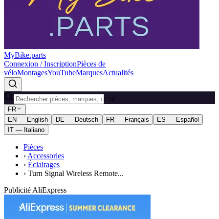
MyBike.parts
Connexion / Inscription
Pièces de
vélo
Montages
YouTube
Marques
Actualités
ESC
FR
EN — English
DE — Deutsch
FR — Français
ES — Español
IT — Italiano
Pièces
›
Accessories
›
Éclairages
›
Turn Signal Wireless Remote...
Publicité AliExpress