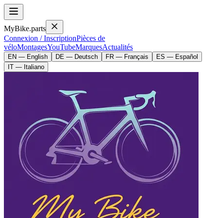
MyBike.parts
Connexion / Inscription
Pièces de
vélo
Montages
YouTube
Marques
Actualités
EN — English
DE — Deutsch
FR — Français
ES — Español
IT — Italiano