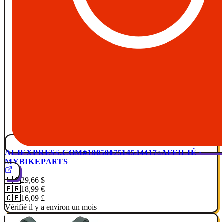
ALIEXPRESS.COM
#1005007514534417
AFFILIÉ ·
MYBIKEPARTS
🇺🇸
29,66 $
🇫🇷
18,99 €
🇬🇧
16,09 £
Vérifié il y a environ un mois