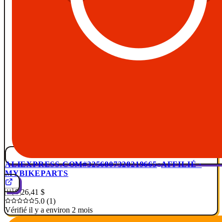
ALIEXPRESS.COM
#3256807328219665
AFFILIÉ ·
MYBIKEPARTS
🇺🇸
26,41 $
5.0 (1)
Vérifié il y a environ 2 mois