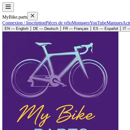
MyBike.parts
Connexion / Inscription
Pièces de vélo
Montages
YouTube
Marques
Actu
EN — English
DE — Deutsch
FR — Français
ES — Español
IT —