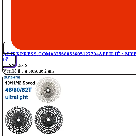
ALIEXPRESS.COM
#3256805360512779
AFFILIÉ · MY
🇺🇸
83,63 $
Vérifié il y a presque 2 ans