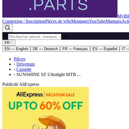
MyBik
Connexion / Inscription
Pièces de vélo
Montages
YouTube
Marques
Actu
ESC
FR
EN — English
DE — Deutsch
FR — Français
ES — Español
IT —
Pièces
›
Drivetrain
›
Cassette
›
SUNSHINE SZ Ultralight MTB ...
Publicité AliExpress