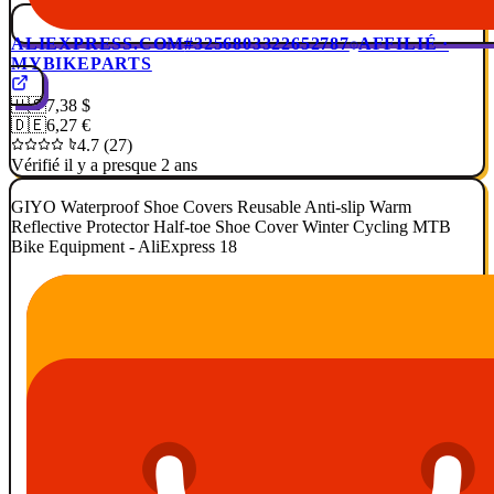
ALIEXPRESS.COM
#3256803322652787
AFFILIÉ ·
MYBIKEPARTS
🇺🇸
7,38 $
🇩🇪
6,27 €
4.7 (27)
Vérifié il y a presque 2 ans
GIYO Waterproof Shoe Covers Reusable Anti-slip Warm
Reflective Protector Half-toe Shoe Cover Winter Cycling MTB
Bike Equipment - AliExpress 18