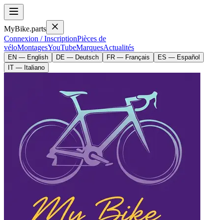
MyBike.parts
Connexion / Inscription
Pièces de
vélo
Montages
YouTube
Marques
Actualités
EN — English
DE — Deutsch
FR — Français
ES — Español
IT — Italiano