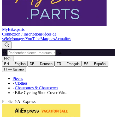
MyBike.parts
Connexion / Inscription
Pièces de
vélo
Montages
YouTube
Marques
Actualités
ESC
FR
EN — English
DE — Deutsch
FR — Français
ES — Español
IT — Italiano
Pièces
›
Clothes
›
Chaussures & Chaussettes
›
Bike Cycling Shoe Cover Win...
Publicité AliExpress