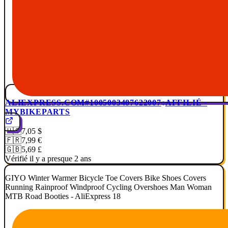
ALIEXPRESS.COM
#1005003487622007
AFFILIÉ ·
MYBIKEPARTS
🇺🇸
7,05 $
🇫🇷
7,99 €
🇬🇧
5,69 £
Vérifié il y a presque 2 ans
GIYO Winter Warmer Bicycle Toe Covers Bike Shoes Covers
Running Rainproof Windproof Cycling Overshoes Man Woman
MTB Road Booties - AliExpress 18