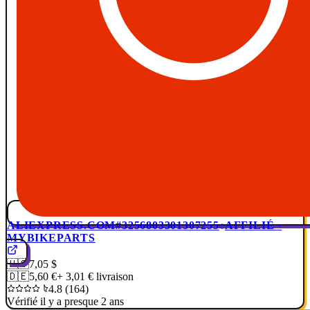
ALIEXPRESS.COM
#3256803301307255
AFFILIÉ ·
MYBIKEPARTS
🇺🇸
7,05 $
🇩🇪
5,60 €
+ 3,01 € livraison
4.8 (164)
Vérifié il y a presque 2 ans