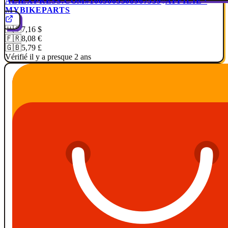
ALIEXPRESS.COM
#1005003508967539
AFFILIÉ ·
MYBIKEPARTS
🇺🇸
7,16 $
🇫🇷
8,08 €
🇬🇧
5,79 £
Vérifié il y a presque 2 ans