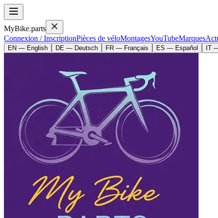
MyBike.parts
Connexion / Inscription
Pièces de vélo
Montages
YouTube
Marques
Actu
EN — English
DE — Deutsch
FR — Français
ES — Español
IT —