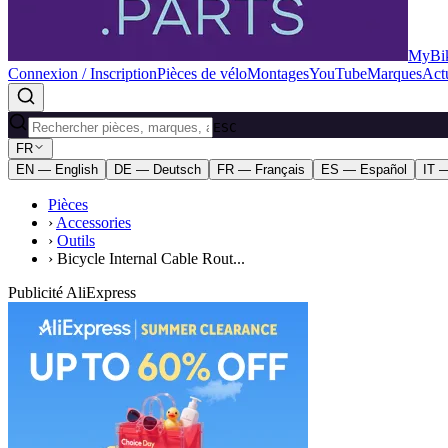
MyBik
Connexion / Inscription
Pièces de vélo
Montages
YouTube
Marques
Actu
ESC
FR
EN — English
DE — Deutsch
FR — Français
ES — Español
IT —
Pièces
›
Accessories
›
Outils
›
Bicycle Internal Cable Rout...
Publicité AliExpress