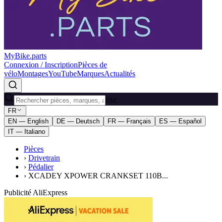
MyBike.parts
Connexion / Inscription
Pièces de
vélo
Montages
YouTube
Marques
Actualités
ESC
FR
EN — English
DE — Deutsch
FR — Français
ES — Español
IT — Italiano
Pièces
›
Drivetrain
›
Pédalier
›
XCADEY XPOWER CRANKSET 110B...
Publicité AliExpress