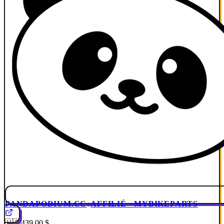
PANDAPODIUM.CC
AFFILIÉ · MYBIKEPARTS
🇺🇸
439,00 $