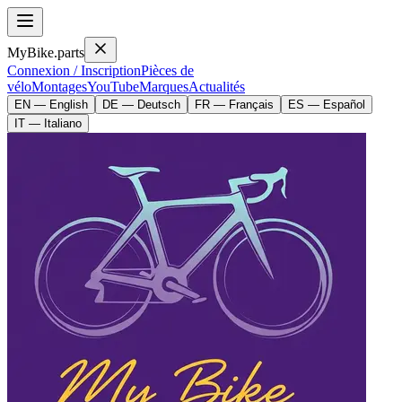
MyBike.parts
Connexion / Inscription
Pièces de
vélo
Montages
YouTube
Marques
Actualités
EN — English
DE — Deutsch
FR — Français
ES — Español
IT — Italiano