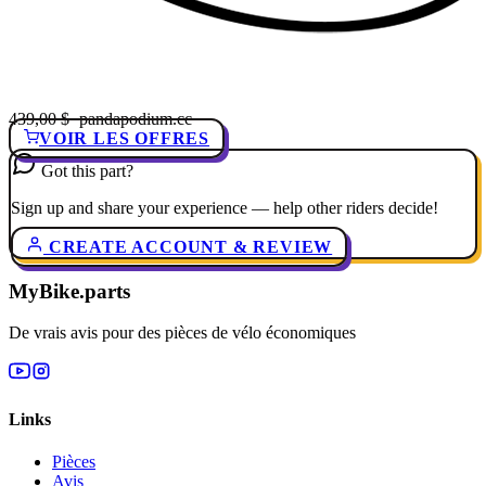
439,00 $
· pandapodium.cc
VOIR LES OFFRES
Got this part?
Sign up and share your experience — help other riders decide!
CREATE ACCOUNT & REVIEW
MyBike.parts
De vrais avis pour des pièces de vélo économiques
Links
Pièces
Avis