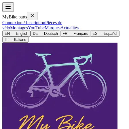
MyBike.parts
Connexion / Inscription
Pièces de
vélo
Montages
YouTube
Marques
Actualités
EN — English
DE — Deutsch
FR — Français
ES — Español
IT — Italiano