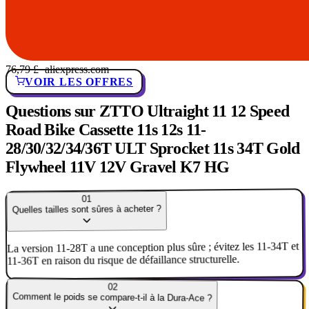
76,79 £
· aliexpress.com
VOIR LES OFFRES
Questions sur ZTTO Ultraight 11 12 Speed
Road Bike Cassette 11s 12s 11-
28/30/32/34/36T ULT Sprocket 11s 34T Gold
Flywheel 11V 12V Gravel K7 HG
01
Quelles tailles sont sûres à acheter ?
La version 11-28T a une conception plus sûre ; évitez les 11-34T et
11-36T en raison du risque de défaillance structurelle.
02
Comment le poids se compare-t-il à la Dura-Ace ?