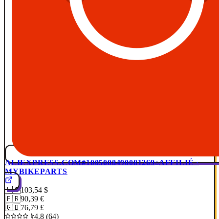
ALIEXPRESS.COM
#1005008490081269
AFFILIÉ ·
MYBIKEPARTS
🇺🇸
103,54 $
🇫🇷
90,39 €
🇬🇧
76,79 £
4.8 (64)