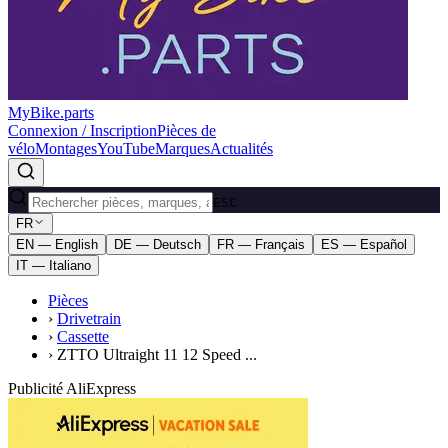
MyBike.parts
Connexion / Inscription
Pièces de
vélo
Montages
YouTube
Marques
Actualités
ESC
FR
EN — English
DE — Deutsch
FR — Français
ES — Español
IT — Italiano
Pièces
›
Drivetrain
›
Cassette
›
ZTTO Ultraight 11 12 Speed ...
Publicité AliExpress