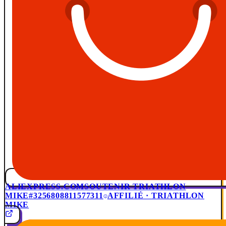
ALIEXPRESS.COM
SOUTENIR TRIATHLON
MIKE
#3256808811577311
AFFILIÉ · TRIATHLON
MIKE