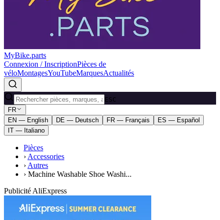
MyBike.parts
Connexion / Inscription
Pièces de
vélo
Montages
YouTube
Marques
Actualités
ESC
FR
EN — English
DE — Deutsch
FR — Français
ES — Español
IT — Italiano
Pièces
›
Accessories
›
Autres
›
Machine Washable Shoe Washi...
Publicité AliExpress