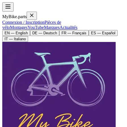
MyBike.parts
Connexion / Inscription
Pièces de
vélo
Montages
YouTube
Marques
Actualités
EN — English
DE — Deutsch
FR — Français
ES — Español
IT — Italiano