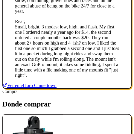
snow, commuting, gravel rides and races and all the
general abuse of being on the bike 24/7 for close to a
year.
Rear;
Small, bright. 3 modes; low, high, and flash. My first
one I ordered nearly a year ago for $14, the second
ordered a couple months back was $20. They run
about 2+ hours on high and 4+ish? on low. I liked the
first one so much I grabbed a second one and I just toss
it in a pocket during long night rides and swap them
out on the fly while i'm rolling along. The mount isn't
an exact GoPro mount, it takes some fiddling, I spent a
little time with a file making one of my mounts fit "just
right".
Ver en el foro Chinertown
Compra
Dónde comprar