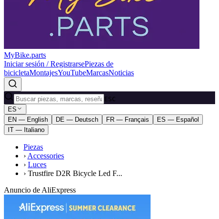
MyBike.parts
Iniciar sesión / Registrarse
Piezas de
bicicleta
Montajes
YouTube
Marcas
Noticias
ESC
ES
EN — English
DE — Deutsch
FR — Français
ES — Español
IT — Italiano
Piezas
›
Accessories
›
Luces
›
Trustfire D2R Bicycle Led F...
Anuncio de AliExpress