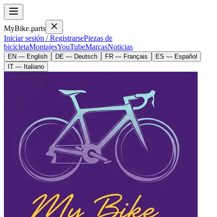
MyBike.parts
Iniciar sesión / Registrarse
Piezas de
bicicleta
Montajes
YouTube
Marcas
Noticias
EN — English
DE — Deutsch
FR — Français
ES — Español
IT — Italiano