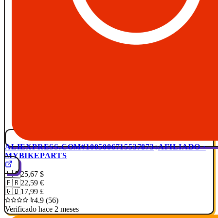
ALIEXPRESS.COM
#1005006715537873
AFILIADO ·
MYBIKEPARTS
🇺🇸
25,67 $
🇫🇷
22,59 €
🇬🇧
17,99 £
4.9 (56)
Verificado hace 2 meses