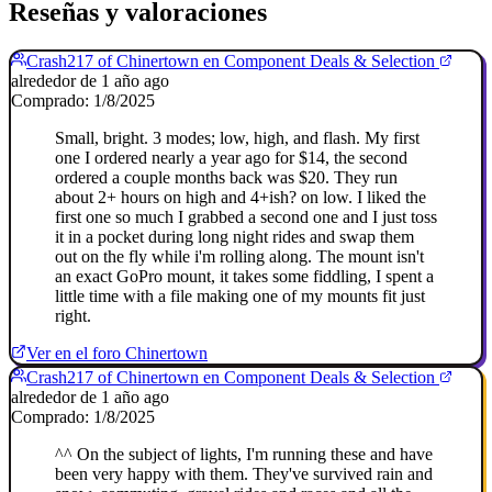
Reseñas y valoraciones
Crash217 of Chinertown en Component Deals & Selection
alrededor de 1 año ago
Comprado: 1/8/2025
Small, bright. 3 modes; low, high, and flash. My first
one I ordered nearly a year ago for $14, the second
ordered a couple months back was $20. They run
about 2+ hours on high and 4+ish? on low. I liked the
first one so much I grabbed a second one and I just toss
it in a pocket during long night rides and swap them
out on the fly while i'm rolling along. The mount isn't
an exact GoPro mount, it takes some fiddling, I spent a
little time with a file making one of my mounts fit just
right.
Ver en el foro Chinertown
Crash217 of Chinertown en Component Deals & Selection
alrededor de 1 año ago
Comprado: 1/8/2025
^^ On the subject of lights, I'm running these and have
been very happy with them. They've survived rain and