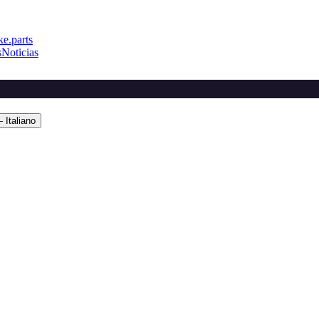
e.parts
s
Noticias
 Italiano