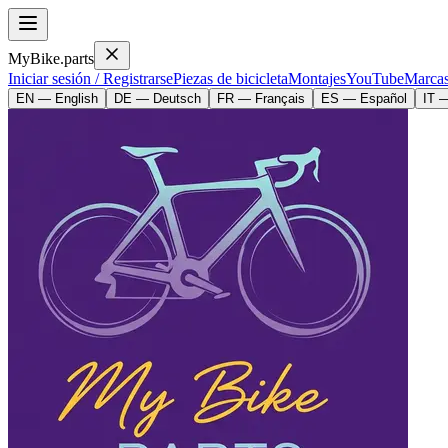
MyBike.parts
Iniciar sesión / Registrarse
Piezas de bicicleta
Montajes
YouTube
Marca
EN — English
DE — Deutsch
FR — Français
ES — Español
IT —