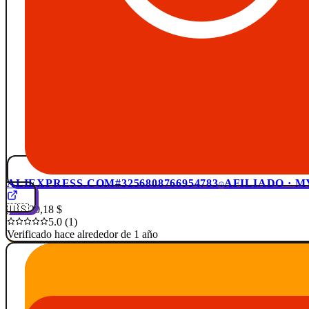
ALIEXPRESS.COM
#3256808766954783
AFILIADO · 
🇺🇸
20,18 $
5.0 (1)
Verificado hace alrededor de 1 año