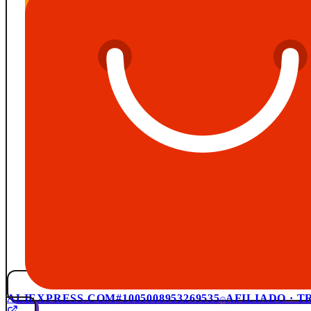
ALIEXPRESS.COM
#1005008953269535
AFILIADO · 