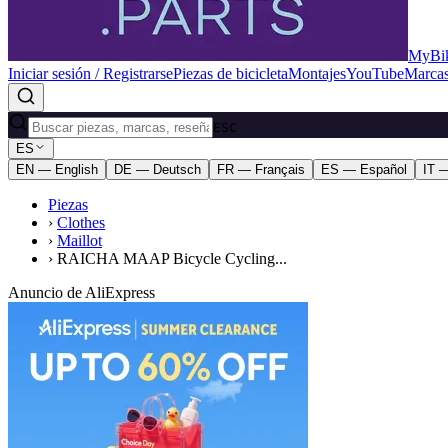
MyBik
Iniciar sesión / Registrarse
Piezas de bicicleta
Montajes
YouTube
Marca
ESC
ES
EN — English
DE — Deutsch
FR — Français
ES — Español
IT —
Piezas
›
Clothes
›
Maillot
›
RAICHA MAAP Bicycle Cycling...
Anuncio de AliExpress